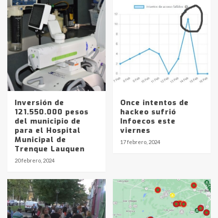
Inversión de
Once intentos de
121.550.000 pesos
hackeo sufrió
del municipio de
Infoecos este
para el Hospital
viernes
Municipal de
17 febrero, 2024
Identidad de los adolescentes
Trenque Lauquen
pampeanos que fueron
20 febrero, 2024
protagonistas del fatal accidente
en la mañana del lunes
3
Accidente en Ruta 5: falleció un