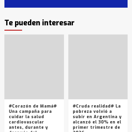
2
Identidad de los adolescentes
Te pueden interesar
pampeanos que fueron
protagonistas del fatal accidente
en la mañana del lunes
3
Accidente en Ruta 5: falleció un
joven de Trenque Lauquen
4
Los precios de los combustibles en
La Pampa, desde YPF hasta Axion
entre 857 a 1338 pesos
5
#Corazón de Mamá#
#Cruda realidad# La
Una campaña para
pobreza volvió a
cuidar la salud
subir en Argentina y
cardiovascular
alcanzó el 30% en el
antes, durante y
primer trimestre de