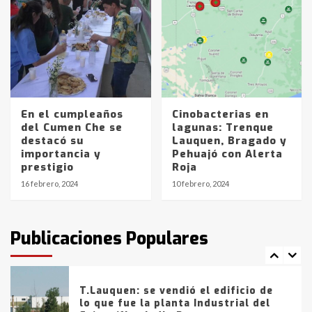
joven de Trenque Lauquen
4
Los precios de los combustibles en
La Pampa, desde YPF hasta Axion
entre 857 a 1338 pesos
5
En el cumpleaños
Cinobacterias en
del Cumen Che se
lagunas: Trenque
La Bolsa de Cereales de Bahía
destacó su
Lauquen, Bragado y
Blanca anticipa que Agosto vendrá
importancia y
Pehuajó con Alerta
con lluvias y heladas, en gran parte
prestigio
Roja
de la provincia
6
16 febrero, 2024
10 febrero, 2024
T.Lauquen: tres jóvenes que
intentaron evadir a la Policía
fueron detenidos por
Publicaciones Populares
comercialización de drogas en la
7
tarde del sábado
T.Lauquen: se vendió el edificio de
lo que fue la planta Industrial del