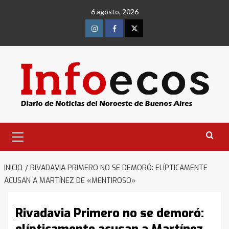
Saltar
6 agosto, 2026
al
contenido
Instagram
Facebook
Twitter
Menú
primario
INICIO
RIVADAVIA PRIMERO NO SE DEMORÓ: ELÍPTICAMENTE
ACUSAN A MARTÍNEZ DE «MENTIROSO»
Rivadavia Primero no se demoró: