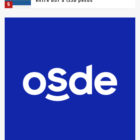
entre 857 a 1338 pesos
5
La Bolsa de Cereales de Bahía
Blanca anticipa que Agosto vendrá
con lluvias y heladas, en gran parte
de la provincia
6
T.Lauquen: tres jóvenes que
intentaron evadir a la Policía
fueron detenidos por
comercialización de drogas en la
7
tarde del sábado
T.Lauquen: se vendió el edificio de
lo que fue la planta Industrial del
Frígorífico Indio Pampa
1
14 allanamientos con Gendarmería
en T.Lauquen, Pehuajó y Carlos
Casares