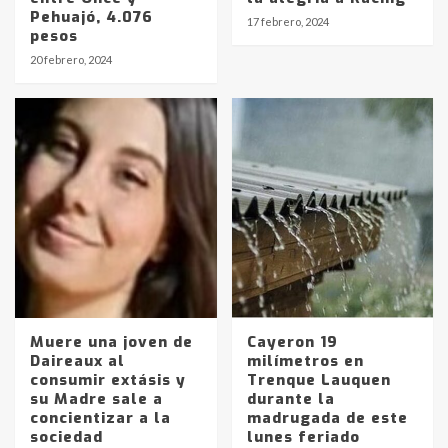
Pehuajó, 4.076
17 febrero, 2024
pesos
Identidad de los adolescentes
20 febrero, 2024
pampeanos que fueron
protagonistas del fatal accidente
en la mañana del lunes
3
Accidente en Ruta 5: falleció un
joven de Trenque Lauquen
4
Los precios de los combustibles en
La Pampa, desde YPF hasta Axion
entre 857 a 1338 pesos
5
Muere una joven de
Cayeron 19
Daireaux al
milímetros en
consumir extásis y
Trenque Lauquen
La Bolsa de Cereales de Bahía
su Madre sale a
durante la
Blanca anticipa que Agosto vendrá
concientizar a la
madrugada de este
con lluvias y heladas, en gran parte
sociedad
lunes feriado
de la provincia
6