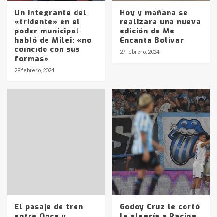
Un integrante del
Hoy y mañana se
«tridente» en el
realizará una nueva
poder municipal
edición de Me
habló de Milei: «no
Encanta Bolívar
coincido con sus
27 febrero, 2024
formas»
29 febrero, 2024
El pasaje de tren
Godoy Cruz le cortó
entre Once y
la alegría a Racing