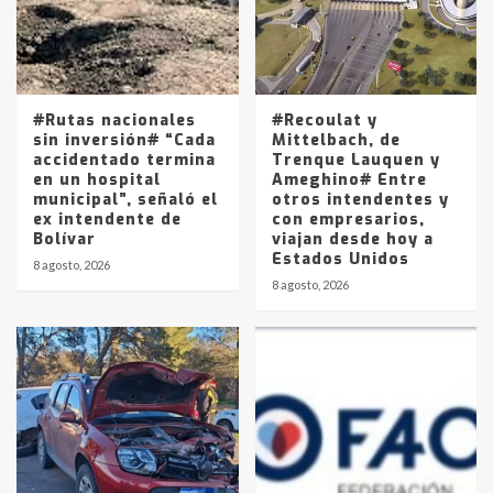
Los precios de los combustibles en
La Pampa, desde YPF hasta Axion
entre 857 a 1338 pesos
5
#Rutas nacionales
#Recoulat y
sin inversión# “Cada
Mittelbach, de
accidentado termina
Trenque Lauquen y
en un hospital
Ameghino# Entre
municipal”, señaló el
otros intendentes y
ex intendente de
con empresarios,
Bolívar
viajan desde hoy a
Estados Unidos
8 agosto, 2026
8 agosto, 2026