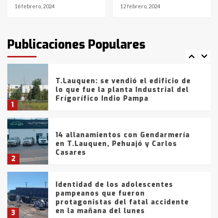
16 febrero, 2024
12 febrero, 2024
T.Lauquen: tres jóvenes que
intentaron evadir a la Policía
fueron detenidos por
Publicaciones Populares
comercialización de drogas en la
7
tarde del sábado
T.Lauquen: se vendió el edificio de
lo que fue la planta Industrial del
Frígorífico Indio Pampa
1
14 allanamientos con Gendarmería
en T.Lauquen, Pehuajó y Carlos
Casares
2
Identidad de los adolescentes
pampeanos que fueron
protagonistas del fatal accidente
en la mañana del lunes
3