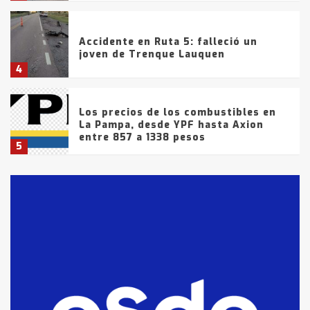
Accidente en Ruta 5: falleció un
joven de Trenque Lauquen
4
Los precios de los combustibles en
La Pampa, desde YPF hasta Axion
entre 857 a 1338 pesos
5
La Bolsa de Cereales de Bahía
Blanca anticipa que Agosto vendrá
con lluvias y heladas, en gran parte
de la provincia
6
T.Lauquen: tres jóvenes que
intentaron evadir a la Policía
fueron detenidos por
comercialización de drogas en la
7
tarde del sábado