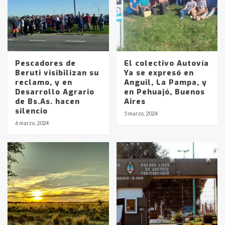
Pescadores de
El colectivo Autovía
Beruti visibilizan su
Ya se expresó en
reclamo, y en
Anguil, La Pampa, y
Desarrollo Agrario
en Pehuajó, Buenos
de Bs.As. hacen
Aires
Identidad de los adolescentes
silencio
5 marzo, 2024
pampeanos que fueron
6 marzo, 2024
protagonistas del fatal accidente
en la mañana del lunes
3
Accidente en Ruta 5: falleció un
joven de Trenque Lauquen
4
Los precios de los combustibles en