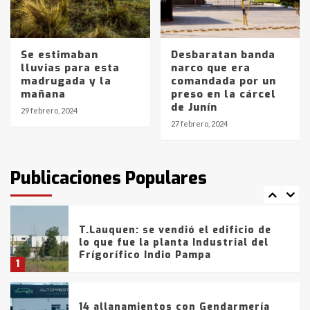
La Pampa, desde YPF hasta Axion
entre 857 a 1338 pesos
5
Se estimaban
Desbaratan banda
lluvias para esta
narco que era
La Bolsa de Cereales de Bahía
madrugada y la
comandada por un
Blanca anticipa que Agosto vendrá
mañana
preso en la cárcel
con lluvias y heladas, en gran parte
de Junín
de la provincia
6
29 febrero, 2024
27 febrero, 2024
T.Lauquen: tres jóvenes que
intentaron evadir a la Policía
fueron detenidos por
Publicaciones Populares
comercialización de drogas en la
7
tarde del sábado
T.Lauquen: se vendió el edificio de
lo que fue la planta Industrial del
Frígorífico Indio Pampa
1
14 allanamientos con Gendarmería