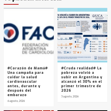
protagonistas del fatal accidente
en la mañana del lunes
3
Accidente en Ruta 5: falleció un
joven de Trenque Lauquen
4
Los precios de los combustibles en
La Pampa, desde YPF hasta Axion
entre 857 a 1338 pesos
5
#Corazón de Mamá#
#Cruda realidad# La
Una campaña para
pobreza volvió a
cuidar la salud
subir en Argentina y
cardiovascular
alcanzó el 30% en el
antes, durante y
primer trimestre de
después del
2026
embarazo
5 agosto, 2026
6 agosto, 2026