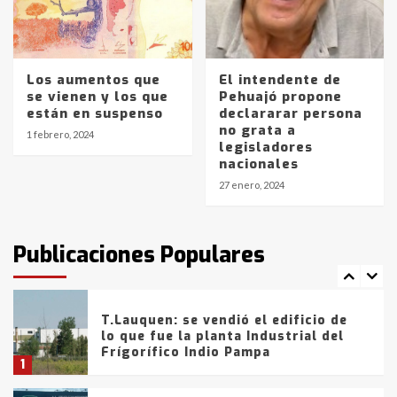
Los precios de los combustibles en
La Pampa, desde YPF hasta Axion
entre 857 a 1338 pesos
5
Los aumentos que
El intendente de
se vienen y los que
Pehuajó propone
están en suspenso
declararar persona
La Bolsa de Cereales de Bahía
no grata a
Blanca anticipa que Agosto vendrá
1 febrero, 2024
legisladores
con lluvias y heladas, en gran parte
nacionales
de la provincia
6
27 enero, 2024
T.Lauquen: tres jóvenes que
intentaron evadir a la Policía
fueron detenidos por
Publicaciones Populares
comercialización de drogas en la
7
tarde del sábado
T.Lauquen: se vendió el edificio de
lo que fue la planta Industrial del
Frígorífico Indio Pampa
1