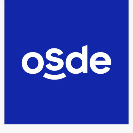
La Bolsa de Cereales de Bahía
Blanca anticipa que Agosto vendrá
con lluvias y heladas, en gran parte
de la provincia
6
T.Lauquen: tres jóvenes que
intentaron evadir a la Policía
fueron detenidos por
comercialización de drogas en la
7
tarde del sábado
T.Lauquen: se vendió el edificio de
lo que fue la planta Industrial del
Frígorífico Indio Pampa
1
14 allanamientos con Gendarmería
en T.Lauquen, Pehuajó y Carlos
Casares
2