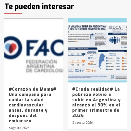
Identidad de los adolescentes
Te pueden interesar
pampeanos que fueron
protagonistas del fatal accidente
en la mañana del lunes
3
Accidente en Ruta 5: falleció un
joven de Trenque Lauquen
4
Los precios de los combustibles en
La Pampa, desde YPF hasta Axion
entre 857 a 1338 pesos
5
#Corazón de Mamá#
#Cruda realidad# La
Una campaña para
pobreza volvió a
cuidar la salud
subir en Argentina y
cardiovascular
alcanzó el 30% en el
antes, durante y
primer trimestre de
después del
2026
embarazo
5 agosto, 2026
6 agosto, 2026