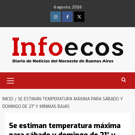
Saltar
6 agosto, 2026
al
contenido
Instagram
Facebook
Twitter
Menú
primario
INICIO
SE ESTIMAN TEMPERATURA MÁXIMA PARA SÁBADO Y
DOMINGO DE 21° Y MÍNIMAS BAJAS
Se estiman temperatura máxima