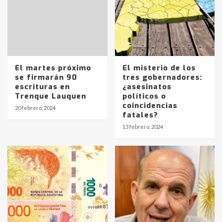
El martes próximo
El misterio de los
se firmarán 90
tres gobernadores:
escrituras en
¿asesinatos
Trenque Lauquen
políticos o
coincidencias
20 febrero, 2024
fatales?
Identidad de los adolescentes
13 febrero, 2024
pampeanos que fueron
protagonistas del fatal accidente
en la mañana del lunes
3
Accidente en Ruta 5: falleció un
joven de Trenque Lauquen
4