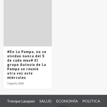
#En La Pampa, no se
olvidan nunca del 5
de cada mes# El
grupo Autovía de La
Pampa se reunió
otra vez este
miércoles
5 agosto, 2026
Trenque Lauquen
SALUD
ECONOMÍA
POLÍTICA