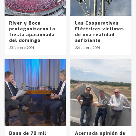
River y Boca
Las Cooperativas
protagonizaron la
Eléctricas víctimas
fiesta apasionada
de una realidad
Identidad de los adolescentes
del domingo
asfixiante
pampeanos que fueron
25 febrero, 2024
22 febrero, 2024
protagonistas del fatal accidente
en la mañana del lunes
3
Accidente en Ruta 5: falleció un
joven de Trenque Lauquen
4
Los precios de los combustibles en
La Pampa, desde YPF hasta Axion
entre 857 a 1338 pesos
5
Bono de 70 mil
Acertada opinión de