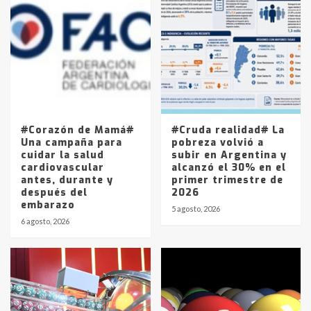
Accidente en Ruta 5: falleció un
joven de Trenque Lauquen
4
Los precios de los combustibles en
La Pampa, desde YPF hasta Axion
entre 857 a 1338 pesos
5
#Corazón de Mamá#
#Cruda realidad# La
Una campaña para
pobreza volvió a
cuidar la salud
subir en Argentina y
cardiovascular
alcanzó el 30% en el
antes, durante y
primer trimestre de
después del
2026
embarazo
5 agosto, 2026
6 agosto, 2026