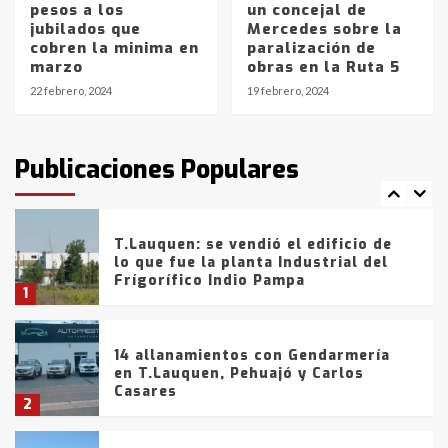
pesos a los
un concejal de
La Bolsa de Cereales de Bahía
jubilados que
Mercedes sobre la
Blanca anticipa que Agosto vendrá
cobren la minima en
paralización de
con lluvias y heladas, en gran parte
marzo
obras en la Ruta 5
de la provincia
6
22 febrero, 2024
19 febrero, 2024
T.Lauquen: tres jóvenes que
intentaron evadir a la Policía
fueron detenidos por
Publicaciones Populares
comercialización de drogas en la
7
tarde del sábado
T.Lauquen: se vendió el edificio de
lo que fue la planta Industrial del
Frígorífico Indio Pampa
1
14 allanamientos con Gendarmería
en T.Lauquen, Pehuajó y Carlos
Casares
2