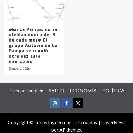
#En La Pampa, no se
olvidan nunca del 5
de cada mes# El
grupo Autovía de La
Pampa se reunió
otra vez este
miércoles
5 agosto, 2026
Trenque Lauquen
SALUD
ECONOMÍA
POLÍTICA
Instagram
Facebook
Twitter
Copyright © Todos los derechos reservados.
|
CoverNews
por AF themes.