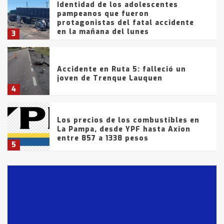
Identidad de los adolescentes
pampeanos que fueron
protagonistas del fatal accidente
en la mañana del lunes
3
Accidente en Ruta 5: falleció un
joven de Trenque Lauquen
4
Los precios de los combustibles en
La Pampa, desde YPF hasta Axion
entre 857 a 1338 pesos
5
La Bolsa de Cereales de Bahía
Blanca anticipa que Agosto vendrá
con lluvias y heladas, en gran parte
de la provincia
6
T.Lauquen: tres jóvenes que