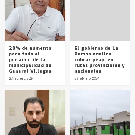
20% de aumento
El gobierno de La
para todo el
Pampa analiza
personal de la
cobrar peaje en
Identidad de los adolescentes
municipalidad de
rutas provinciales y
pampeanos que fueron
General Villegas
nacionales
protagonistas del fatal accidente
27 febrero, 2024
23 febrero, 2024
en la mañana del lunes
3
Accidente en Ruta 5: falleció un
joven de Trenque Lauquen
4
Los precios de los combustibles en