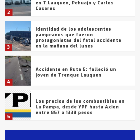
en T.Lauquen, Pehuajó y Carlos
Casares
2
Identidad de los adolescentes
pampeanos que fueron
protagonistas del fatal accidente
en la mañana del lunes
3
Accidente en Ruta 5: falleció un
joven de Trenque Lauquen
4
Los precios de los combustibles en
La Pampa, desde YPF hasta Axion
entre 857 a 1338 pesos
5
La Bolsa de Cereales de Bahía
Blanca anticipa que Agosto vendrá