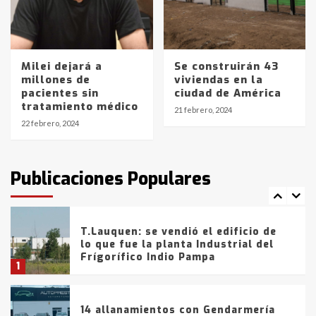
La Pampa, desde YPF hasta Axion
entre 857 a 1338 pesos
5
Milei dejará a
Se construirán 43
La Bolsa de Cereales de Bahía
millones de
viviendas en la
Blanca anticipa que Agosto vendrá
pacientes sin
ciudad de América
con lluvias y heladas, en gran parte
tratamiento médico
de la provincia
6
21 febrero, 2024
22 febrero, 2024
T.Lauquen: tres jóvenes que
intentaron evadir a la Policía
fueron detenidos por
Publicaciones Populares
comercialización de drogas en la
7
tarde del sábado
T.Lauquen: se vendió el edificio de
lo que fue la planta Industrial del
Frígorífico Indio Pampa
1
14 allanamientos con Gendarmería