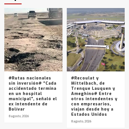
protagonistas del fatal accidente
en la mañana del lunes
3
Accidente en Ruta 5: falleció un
joven de Trenque Lauquen
4
Los precios de los combustibles en
La Pampa, desde YPF hasta Axion
entre 857 a 1338 pesos
5
#Rutas nacionales
#Recoulat y
sin inversión# “Cada
Mittelbach, de
accidentado termina
Trenque Lauquen y
en un hospital
Ameghino# Entre
municipal”, señaló el
otros intendentes y
ex intendente de
con empresarios,
Bolívar
viajan desde hoy a
Estados Unidos
8 agosto, 2026
8 agosto, 2026