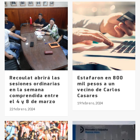
Recoulat abrirá las
Estafaron en 800
sesiones ordinarias
mil pesos a un
en la semana
vecino de Carlos
comprendida entre
Casares
Identidad de los adolescentes
el 4 y 8 de marzo
19 febrero, 2024
pampeanos que fueron
22 febrero, 2024
protagonistas del fatal accidente
en la mañana del lunes
3