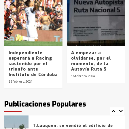
Accidente en Ruta 5: falleció un
joven de Trenque Lauquen
4
Los precios de los combustibles en
La Pampa, desde YPF hasta Axion
entre 857 a 1338 pesos
5
Independiente
A empezar a
esperará a Racing
olvidarse, por el
La Bolsa de Cereales de Bahía
sostenido por el
momento, de la
Blanca anticipa que Agosto vendrá
triunfo ante
Autovía Ruta 5
con lluvias y heladas, en gran parte
Instituto de Córdoba
de la provincia
6
16 febrero, 2024
18 febrero, 2024
T.Lauquen: tres jóvenes que
intentaron evadir a la Policía
fueron detenidos por
Publicaciones Populares
comercialización de drogas en la
7
tarde del sábado
T.Lauquen: se vendió el edificio de