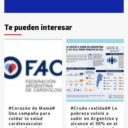
Casares
2
Identidad de los adolescentes
Te pueden interesar
pampeanos que fueron
protagonistas del fatal accidente
en la mañana del lunes
3
Accidente en Ruta 5: falleció un
joven de Trenque Lauquen
4
Los precios de los combustibles en
La Pampa, desde YPF hasta Axion
entre 857 a 1338 pesos
5
#Corazón de Mamá#
#Cruda realidad# La
Una campaña para
pobreza volvió a
cuidar la salud
subir en Argentina y
cardiovascular
alcanzó el 30% en el