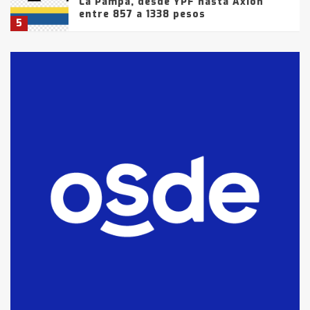
La Pampa, desde YPF hasta Axion
entre 857 a 1338 pesos
5
La Bolsa de Cereales de Bahía
Blanca anticipa que Agosto vendrá
con lluvias y heladas, en gran parte
de la provincia
6
T.Lauquen: tres jóvenes que
intentaron evadir a la Policía
fueron detenidos por
comercialización de drogas en la
7
tarde del sábado
T.Lauquen: se vendió el edificio de
lo que fue la planta Industrial del
Frígorífico Indio Pampa
1
14 allanamientos con Gendarmería
en T.Lauquen, Pehuajó y Carlos