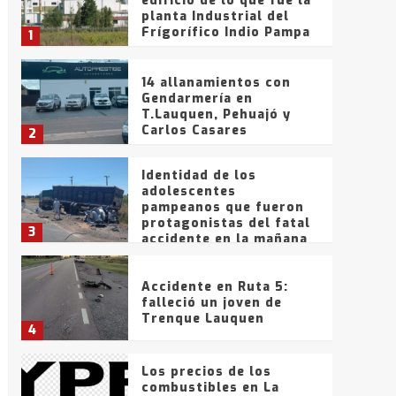
edificio de lo que fue la
planta Industrial del
Frígorífico Indio Pampa
1
14 allanamientos con
Gendarmería en
T.Lauquen, Pehuajó y
Carlos Casares
2
Identidad de los
adolescentes
pampeanos que fueron
protagonistas del fatal
3
accidente en la mañana
del lunes
Accidente en Ruta 5:
falleció un joven de
Trenque Lauquen
4
Los precios de los
combustibles en La