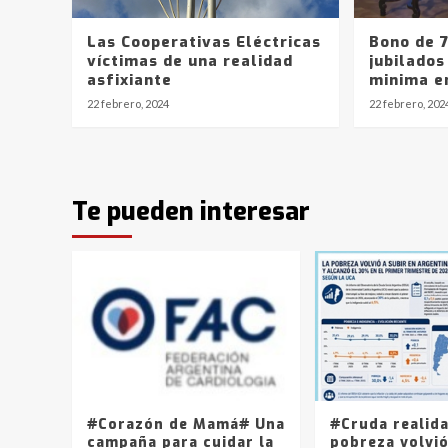
Las Cooperativas Eléctricas
Bono de 7
víctimas de una realidad
jubilados
asfixiante
minima e
22 febrero, 2024
22 febrero, 202
Te pueden interesar
#Corazón de Mamá# Una
#Cruda realid
campaña para cuidar la
pobreza volvió