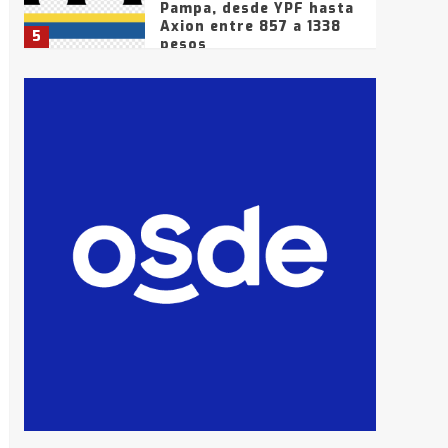
Pampa, desde YPF hasta
Axion entre 857 a 1338
5
pesos
La Bolsa de Cereales de
Bahía Blanca anticipa
que Agosto vendrá con
lluvias y heladas, en
6
gran parte de la
provincia
T.Lauquen: tres jóvenes
que intentaron evadir a
la Policía fueron
detenidos por
7
comercialización de
drogas en la tarde del
sábado
T.Lauquen: se vendió el
edificio de lo que fue la
planta Industrial del
Frígorífico Indio Pampa
1
14 allanamientos con
Gendarmería en