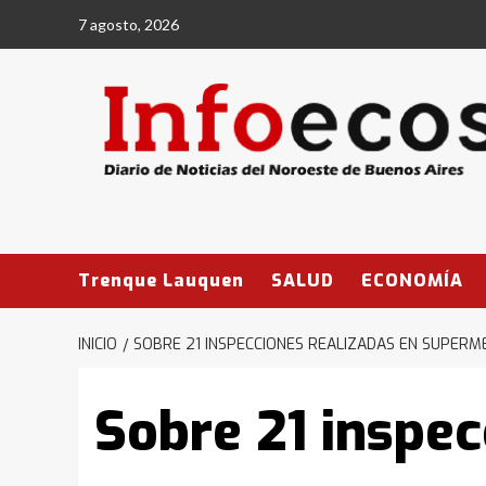
Saltar
7 agosto, 2026
al
contenido
Trenque Lauquen
SALUD
ECONOMÍA
INICIO
SOBRE 21 INSPECCIONES REALIZADAS EN SUPERM
Sobre 21 inspec