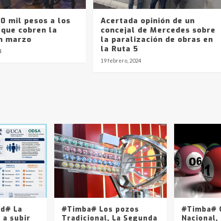
0 mil pesos a los
Acertada opinión de un
 que cobren la
concejal de Mercedes sobre
n marzo
la paralización de obras en
la Ruta 5
4
19 febrero, 2024
ad# La
#Timba# Los pozos
#Timba# Q
 a subir
Tradicional, La Segunda
Nacional, 