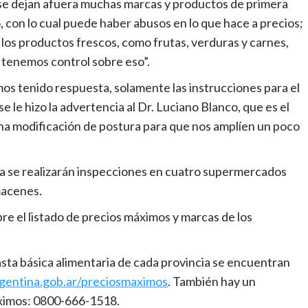
 se dejan afuera muchas marcas y productos de primera
 con lo cual puede haber abusos en lo que hace a precios;
 los productos frescos, como frutas, verduras y carnes,
 tenemos control sobre eso”.
os tenido respuesta, solamente las instrucciones para el
se le hizo la advertencia al Dr. Luciano Blanco, que es el
una modificación de postura para que nos amplíen un poco
a se realizarán inspecciones en cuatro supermercados
macenes.
re el listado de precios máximos y marcas de los
sta básica alimentaria de cada provincia se encuentran
gentina.gob.ar/preciosmaximos
. También hay un
áximos: 0800-666-1518.