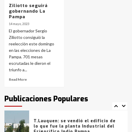
4
Ziliotto seguirá
gobernando La
Pampa
Los precios de los combustibles en
14 mayo, 2023
La Pampa, desde YPF hasta Axion
El gobernador Sergio
entre 857 a 1338 pesos
5
Ziliotto consiguió la
reelección este domingo
en las elecciones de La
La Bolsa de Cereales de Bahía
Pampa. 701 mesas
Blanca anticipa que Agosto vendrá
con lluvias y heladas, en gran parte
escrutadas le dieron el
de la provincia
6
triunfo a...
Read More
T.Lauquen: tres jóvenes que
intentaron evadir a la Policía
fueron detenidos por
Publicaciones Populares
comercialización de drogas en la
7
tarde del sábado
T.Lauquen: se vendió el edificio de
lo que fue la planta Industrial del
Frígorífico Indio Pampa