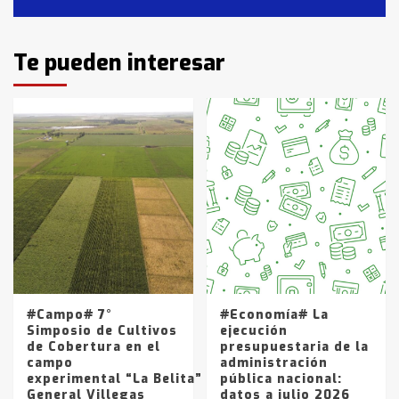
2
Identidad de los adolescentes
Te pueden interesar
pampeanos que fueron
protagonistas del fatal accidente
en la mañana del lunes
3
Accidente en Ruta 5: falleció un
joven de Trenque Lauquen
4
Los precios de los combustibles en
La Pampa, desde YPF hasta Axion
entre 857 a 1338 pesos
5
#Campo# 7°
#Economía# La
Simposio de Cultivos
ejecución
de Cobertura en el
presupuestaria de la
campo
administración
experimental “La Belita” del INTA
pública nacional:
General Villegas
datos a julio 2026