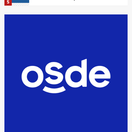
5
La Bolsa de Cereales de Bahía
Blanca anticipa que Agosto vendrá
con lluvias y heladas, en gran parte
de la provincia
6
T.Lauquen: tres jóvenes que
intentaron evadir a la Policía
fueron detenidos por
comercialización de drogas en la
7
tarde del sábado
T.Lauquen: se vendió el edificio de
lo que fue la planta Industrial del
Frígorífico Indio Pampa
1
14 allanamientos con Gendarmería
en T.Lauquen, Pehuajó y Carlos
Casares