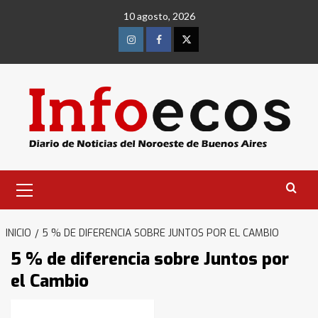
Saltar
10 agosto, 2026
al
contenido
Instagram
Facebook
Twitter
Menú
primario
Identidad de los adolescentes
pampeanos que fueron
INICIO
5 % DE DIFERENCIA SOBRE JUNTOS POR EL CAMBIO
protagonistas del fatal accidente
en la mañana del lunes
3
5 % de diferencia sobre Juntos por
el Cambio
Accidente en Ruta 5: falleció un
joven de Trenque Lauquen