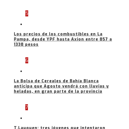
5
Los precios de los combustibles en La
Pampa, desde YPF hasta Axion entre 857 a
1338 pesos
6
La Bolsa de Cereales de Bahía Blanca
anticipa que Agosto vendrá con lluvias y
heladas, en gran parte de la provincia
7
T.Lauquen: tres jóvenes que intentaron