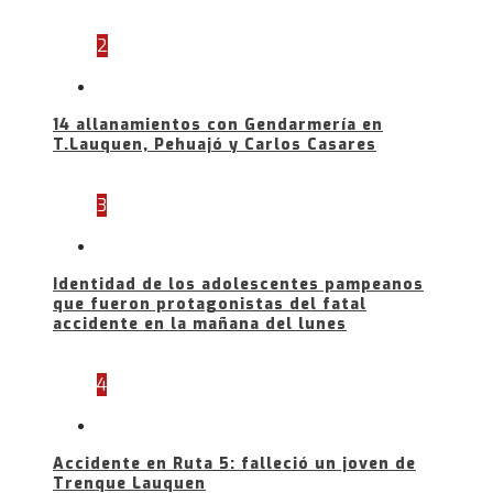
2
14 allanamientos con Gendarmería en
T.Lauquen, Pehuajó y Carlos Casares
3
Identidad de los adolescentes pampeanos
que fueron protagonistas del fatal
accidente en la mañana del lunes
4
Accidente en Ruta 5: falleció un joven de
Trenque Lauquen