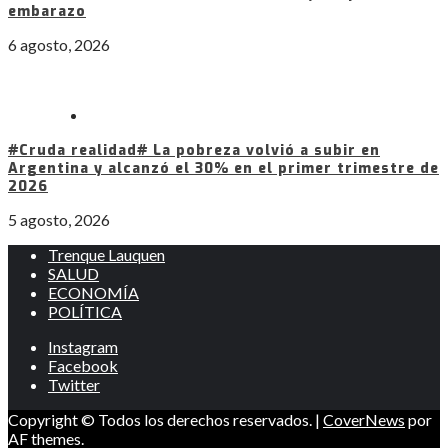
embarazo
6 agosto, 2026
#Cruda realidad# La pobreza volvió a subir en
Argentina y alcanzó el 30% en el primer trimestre de
2026
5 agosto, 2026
Trenque Lauquen
SALUD
ECONOMÍA
POLÍTICA
Instagram
Facebook
Twitter
Copyright © Todos los derechos reservados.
|
CoverNews
por
AF themes.