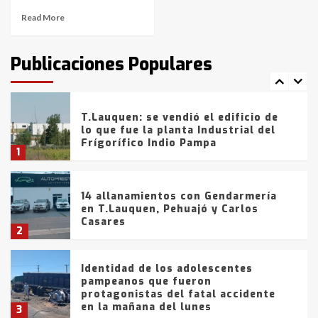
Read More
T.Lauquen: tres jóvenes que
intentaron evadir a la Policía
fueron detenidos por
Publicaciones Populares
comercialización de drogas en la
7
tarde del sábado
T.Lauquen: se vendió el edificio de
lo que fue la planta Industrial del
Frígorífico Indio Pampa
1
14 allanamientos con Gendarmería
en T.Lauquen, Pehuajó y Carlos
Casares
2
Identidad de los adolescentes
pampeanos que fueron
protagonistas del fatal accidente
en la mañana del lunes
3