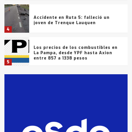
Accidente en Ruta 5: falleció un
joven de Trenque Lauquen
4
Los precios de los combustibles en
La Pampa, desde YPF hasta Axion
entre 857 a 1338 pesos
5
La Bolsa de Cereales de Bahía
Blanca anticipa que Agosto vendrá
con lluvias y heladas, en gran parte
de la provincia
6
T.Lauquen: tres jóvenes que
intentaron evadir a la Policía
fueron detenidos por
comercialización de drogas en la
7
tarde del sábado