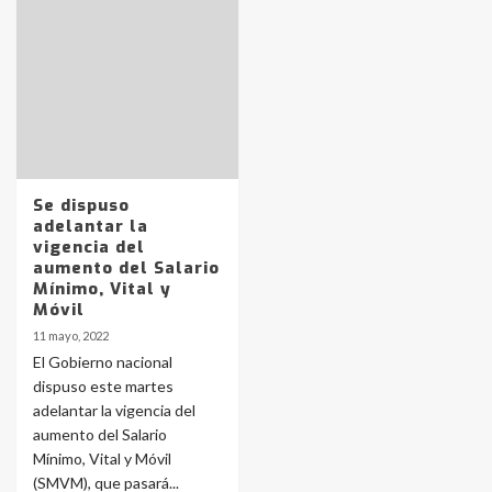
Identidad de los adolescentes
pampeanos que fueron
protagonistas del fatal accidente
en la mañana del lunes
3
Accidente en Ruta 5: falleció un
Se dispuso
joven de Trenque Lauquen
adelantar la
4
vigencia del
aumento del Salario
Mínimo, Vital y
Los precios de los combustibles en
Móvil
La Pampa, desde YPF hasta Axion
11 mayo, 2022
entre 857 a 1338 pesos
5
El Gobierno nacional
dispuso este martes
adelantar la vigencia del
La Bolsa de Cereales de Bahía
aumento del Salario
Blanca anticipa que Agosto vendrá
con lluvias y heladas, en gran parte
Mínimo, Vital y Móvil
de la provincia
6
(SMVM), que pasará...