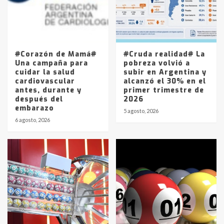
Los precios de los combustibles en
La Pampa, desde YPF hasta Axion
entre 857 a 1338 pesos
5
#Corazón de Mamá#
#Cruda realidad# La
Una campaña para
pobreza volvió a
cuidar la salud
subir en Argentina y
cardiovascular
alcanzó el 30% en el
antes, durante y
primer trimestre de
después del
2026
embarazo
5 agosto, 2026
6 agosto, 2026