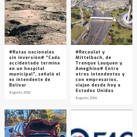
Accidente en Ruta 5: falleció un
joven de Trenque Lauquen
4
Los precios de los combustibles en
La Pampa, desde YPF hasta Axion
entre 857 a 1338 pesos
5
#Rutas nacionales
#Recoulat y
sin inversión# “Cada
Mittelbach, de
accidentado termina
Trenque Lauquen y
en un hospital
Ameghino# Entre
municipal”, señaló el
otros intendentes y
ex intendente de
con empresarios,
Bolívar
viajan desde hoy a
Estados Unidos
8 agosto, 2026
8 agosto, 2026