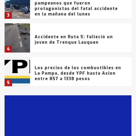
pampeanos que fueron
protagonistas del fatal accidente
en la mañana del lunes
3
Accidente en Ruta 5: falleció un
joven de Trenque Lauquen
4
Los precios de los combustibles en
La Pampa, desde YPF hasta Axion
entre 857 a 1338 pesos
5
La Bolsa de Cereales de Bahía
Blanca anticipa que Agosto vendrá
con lluvias y heladas, en gran parte
de la provincia
6
T.Lauquen: tres jóvenes que