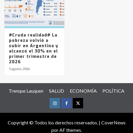
#Cruda realidad# La
pobreza volvió a
subir en Argentina y
alcanzó el 30% en el
primer trimestre de
2026
5 agosto, 2026
Trenque Lauquen
SALUD
ECONOMÍA
POLÍTICA
Instagram
Facebook
Twitter
Copyright © Todos los derechos reservados.
|
CoverNews
por AF themes.