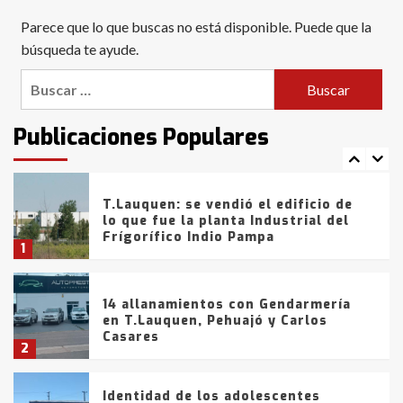
Blanca anticipa que Agosto vendrá
Parece que lo que buscas no está disponible. Puede que la
con lluvias y heladas, en gran parte
de la provincia
búsqueda te ayude.
6
Buscar:
T.Lauquen: tres jóvenes que
intentaron evadir a la Policía
fueron detenidos por
Publicaciones Populares
comercialización de drogas en la
7
tarde del sábado
T.Lauquen: se vendió el edificio de
lo que fue la planta Industrial del
Frígorífico Indio Pampa
1
14 allanamientos con Gendarmería
en T.Lauquen, Pehuajó y Carlos
Casares
2
Identidad de los adolescentes