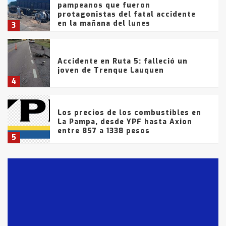
pampeanos que fueron
protagonistas del fatal accidente
en la mañana del lunes
3
Accidente en Ruta 5: falleció un
joven de Trenque Lauquen
4
Los precios de los combustibles en
La Pampa, desde YPF hasta Axion
entre 857 a 1338 pesos
5
La Bolsa de Cereales de Bahía
Blanca anticipa que Agosto vendrá
con lluvias y heladas, en gran parte
de la provincia
6
T.Lauquen: tres jóvenes que