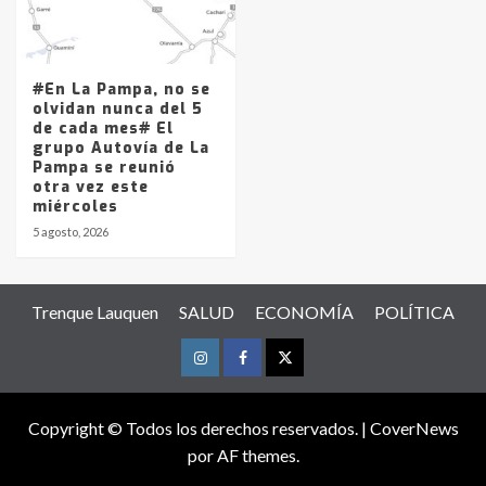
#En La Pampa, no se
olvidan nunca del 5
de cada mes# El
grupo Autovía de La
Pampa se reunió
otra vez este
miércoles
5 agosto, 2026
Trenque Lauquen
SALUD
ECONOMÍA
POLÍTICA
Instagram
Facebook
Twitter
Copyright © Todos los derechos reservados.
|
CoverNews
por AF themes.