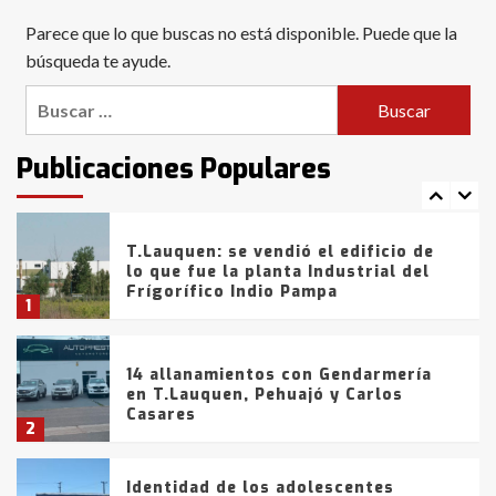
Blanca anticipa que Agosto vendrá
Parece que lo que buscas no está disponible. Puede que la
con lluvias y heladas, en gran parte
de la provincia
búsqueda te ayude.
6
Buscar:
T.Lauquen: tres jóvenes que
intentaron evadir a la Policía
fueron detenidos por
Publicaciones Populares
comercialización de drogas en la
7
tarde del sábado
T.Lauquen: se vendió el edificio de
lo que fue la planta Industrial del
Frígorífico Indio Pampa
1
14 allanamientos con Gendarmería
en T.Lauquen, Pehuajó y Carlos
Casares
2
Identidad de los adolescentes