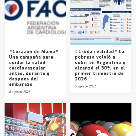
Accidente en Ruta 5: falleció un
joven de Trenque Lauquen
4
Los precios de los combustibles en
La Pampa, desde YPF hasta Axion
entre 857 a 1338 pesos
5
#Corazón de Mamá#
#Cruda realidad# La
Una campaña para
pobreza volvió a
cuidar la salud
subir en Argentina y
cardiovascular
alcanzó el 30% en el
antes, durante y
primer trimestre de
después del
2026
embarazo
5 agosto, 2026
6 agosto, 2026