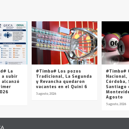
ad# La
#Timba# Los pozos
#Timba# Q
 a subir
Tradicional, La Segunda
Nacional, 
y alcanzó
y Revancha quedaron
Córdoba, 
rimer
vacantes en el Quini 6
Santiago 
2026
Montevide
5 agosto, 2026
Agosto
5 agosto, 2026
CA