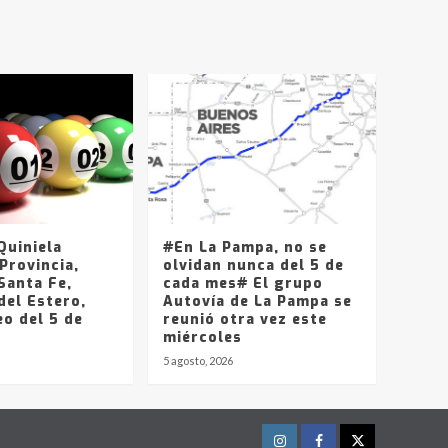
T.Lauquen, Pehuajó y
Carlos Casares
2
Identidad de los
adolescentes
pampeanos que fueron
protagonistas del fatal
3
accidente en la mañana
del lunes
Accidente en Ruta 5:
falleció un joven de
Trenque Lauquen
uiniela
#En La Pampa, no se
4
Provincia,
olvidan nunca del 5 de
Santa Fe,
cada mes# El grupo
del Estero,
Los precios de los
Autovía de La Pampa se
o del 5 de
combustibles en La
reunió otra vez este
Pampa, desde YPF hasta
miércoles
Axion entre 857 a 1338
5 agosto, 2026
5
pesos