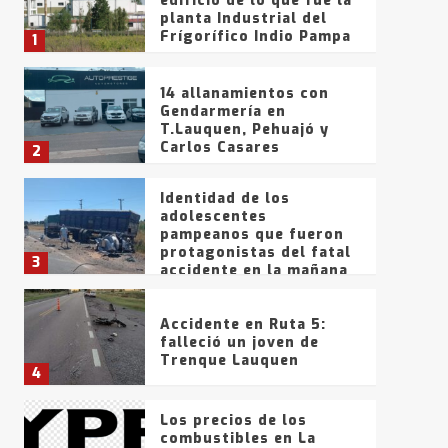
edificio de lo que fue la
planta Industrial del
Frígorífico Indio Pampa
1
14 allanamientos con
Gendarmería en
T.Lauquen, Pehuajó y
Carlos Casares
2
Identidad de los
adolescentes
pampeanos que fueron
protagonistas del fatal
3
accidente en la mañana
del lunes
Accidente en Ruta 5:
falleció un joven de
Trenque Lauquen
4
Los precios de los
combustibles en La