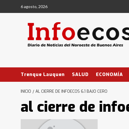
Saltar
6 agosto, 2026
al
contenido
Trenque Lauquen
SALUD
ECONOMÍA
INICIO
AL CIERRE DE INFOECOS 6.1 BAJO CERO
al cierre de info