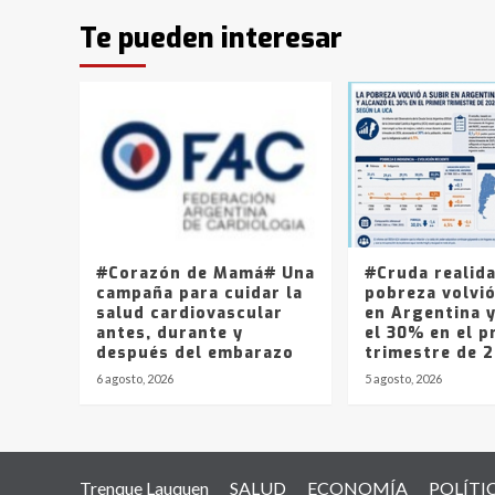
Te pueden interesar
#Corazón de Mamá# Una
#Cruda realid
campaña para cuidar la
pobreza volvió
salud cardiovascular
en Argentina 
antes, durante y
el 30% en el p
después del embarazo
trimestre de 
6 agosto, 2026
5 agosto, 2026
Trenque Lauquen
SALUD
ECONOMÍA
POLÍTI