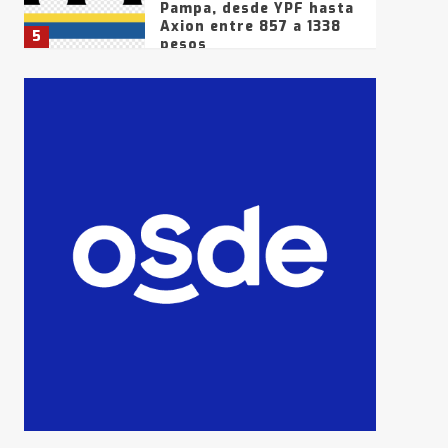
Pampa, desde YPF hasta
Axion entre 857 a 1338
5
pesos
La Bolsa de Cereales de
Bahía Blanca anticipa
que Agosto vendrá con
lluvias y heladas, en
6
gran parte de la
provincia
T.Lauquen: tres jóvenes
que intentaron evadir a
la Policía fueron
detenidos por
7
comercialización de
drogas en la tarde del
sábado
T.Lauquen: se vendió el
edificio de lo que fue la
planta Industrial del
Frígorífico Indio Pampa
1
14 allanamientos con
Gendarmería en