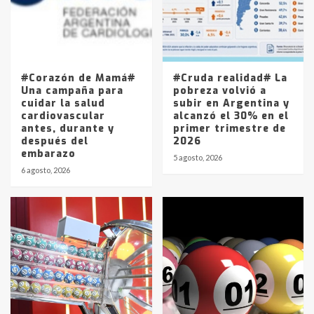
Los precios de los combustibles en
La Pampa, desde YPF hasta Axion
entre 857 a 1338 pesos
5
#Corazón de Mamá#
#Cruda realidad# La
Una campaña para
pobreza volvió a
cuidar la salud
subir en Argentina y
cardiovascular
alcanzó el 30% en el
antes, durante y
primer trimestre de
después del
2026
embarazo
5 agosto, 2026
6 agosto, 2026