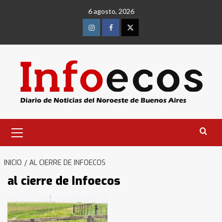
Saltar
6 agosto, 2026
al
contenido
Instagram
Facebook
Twitter
Menú
primario
INICIO
AL CIERRE DE INFOECOS
al cierre de Infoecos