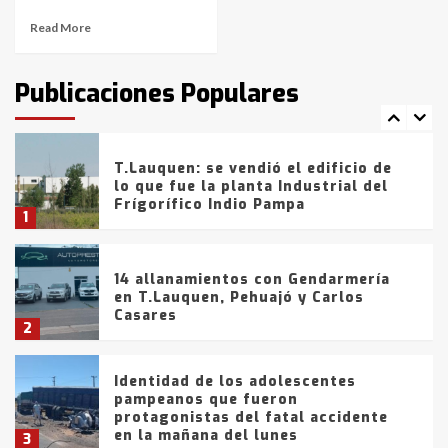
Read More
T.Lauquen: tres jóvenes que
intentaron evadir a la Policía
fueron detenidos por
Publicaciones Populares
comercialización de drogas en la
7
tarde del sábado
T.Lauquen: se vendió el edificio de
lo que fue la planta Industrial del
Frígorífico Indio Pampa
1
14 allanamientos con Gendarmería
en T.Lauquen, Pehuajó y Carlos
Casares
2
Identidad de los adolescentes
pampeanos que fueron
protagonistas del fatal accidente
en la mañana del lunes
3