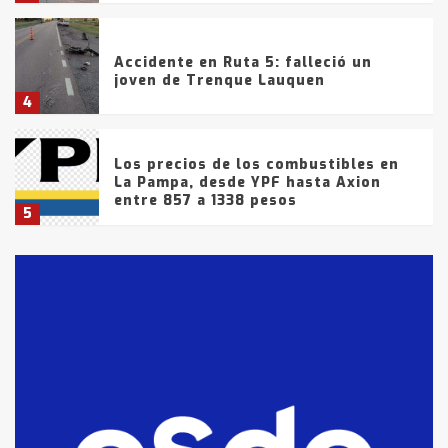
Accidente en Ruta 5: falleció un
joven de Trenque Lauquen
4
Los precios de los combustibles en
La Pampa, desde YPF hasta Axion
entre 857 a 1338 pesos
5
La Bolsa de Cereales de Bahía
Blanca anticipa que Agosto vendrá
con lluvias y heladas, en gran parte
de la provincia
6
T.Lauquen: tres jóvenes que
intentaron evadir a la Policía
fueron detenidos por
comercialización de drogas en la
7
tarde del sábado