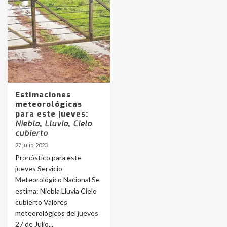
Identidad de los adolescentes
pampeanos que fueron
protagonistas del fatal accidente
en la mañana del lunes
3
Accidente en Ruta 5: falleció un
Estimaciones
joven de Trenque Lauquen
meteorológicas
4
para este jueves:
Niebla
,
Lluvia
,
Cielo
cubierto
Los precios de los combustibles en
27 julio, 2023
La Pampa, desde YPF hasta Axion
Pronóstico para este
entre 857 a 1338 pesos
5
jueves Servicio
Meteorológico Nacional Se
estima: Niebla Lluvia Cielo
La Bolsa de Cereales de Bahía
cubierto Valores
Blanca anticipa que Agosto vendrá
con lluvias y heladas, en gran parte
meteorológicos del jueves
de la provincia
6
27 de Julio...