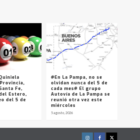
T.Lauquen, Pehuajó y
Carlos Casares
2
Identidad de los
adolescentes
pampeanos que fueron
protagonistas del fatal
3
accidente en la mañana
del lunes
Accidente en Ruta 5:
falleció un joven de
Trenque Lauquen
uiniela
#En La Pampa, no se
4
Provincia,
olvidan nunca del 5 de
Santa Fe,
cada mes# El grupo
del Estero,
Los precios de los
Autovía de La Pampa se
o del 5 de
combustibles en La
reunió otra vez este
Pampa, desde YPF hasta
miércoles
Axion entre 857 a 1338
5 agosto, 2026
5
pesos