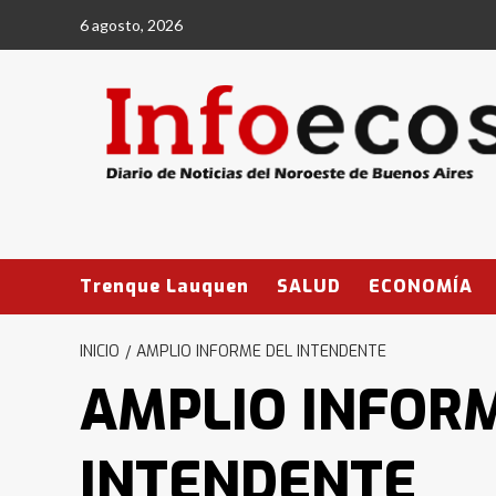
Saltar
6 agosto, 2026
al
contenido
Trenque Lauquen
SALUD
ECONOMÍA
INICIO
AMPLIO INFORME DEL INTENDENTE
AMPLIO INFOR
INTENDENTE