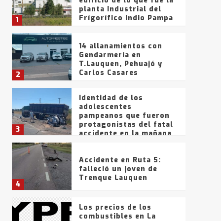
edificio de lo que fue la
planta Industrial del
Frígorífico Indio Pampa
1
14 allanamientos con
Gendarmería en
T.Lauquen, Pehuajó y
Carlos Casares
2
Identidad de los
adolescentes
pampeanos que fueron
protagonistas del fatal
3
accidente en la mañana
del lunes
Accidente en Ruta 5:
falleció un joven de
Trenque Lauquen
4
Los precios de los
combustibles en La