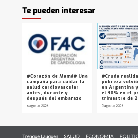
Te pueden interesar
#Corazón de Mamá# Una
#Cruda realid
campaña para cuidar la
pobreza volvió
salud cardiovascular
en Argentina 
antes, durante y
el 30% en el p
después del embarazo
trimestre de 
6 agosto, 2026
5 agosto, 2026
Trenque Lauquen
SALUD
ECONOMÍA
POLÍTI