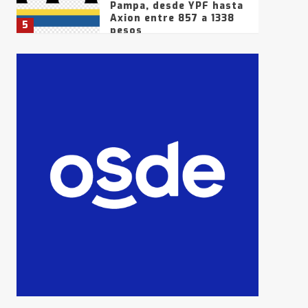
Pampa, desde YPF hasta
Axion entre 857 a 1338
5
pesos
La Bolsa de Cereales de
Bahía Blanca anticipa
que Agosto vendrá con
lluvias y heladas, en
6
gran parte de la
provincia
T.Lauquen: tres jóvenes
que intentaron evadir a
la Policía fueron
detenidos por
7
comercialización de
drogas en la tarde del
sábado
T.Lauquen: se vendió el
edificio de lo que fue la
planta Industrial del
Frígorífico Indio Pampa
1
14 allanamientos con
Gendarmería en