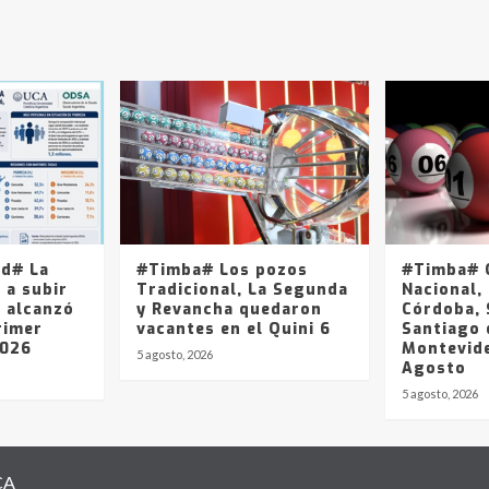
ad# La
#Timba# Los pozos
#Timba# Q
 a subir
Tradicional, La Segunda
Nacional, 
y alcanzó
y Revancha quedaron
Córdoba, 
rimer
vacantes en el Quini 6
Santiago 
2026
Montevide
5 agosto, 2026
Agosto
5 agosto, 2026
CA