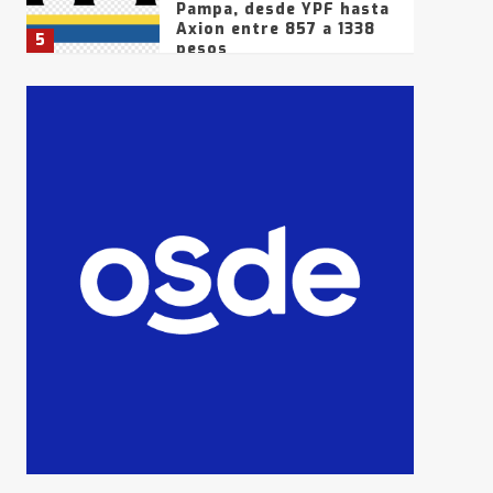
Pampa, desde YPF hasta
Axion entre 857 a 1338
5
pesos
La Bolsa de Cereales de
Bahía Blanca anticipa
que Agosto vendrá con
lluvias y heladas, en
6
gran parte de la
provincia
T.Lauquen: tres jóvenes
que intentaron evadir a
la Policía fueron
detenidos por
7
comercialización de
drogas en la tarde del
sábado
T.Lauquen: se vendió el
edificio de lo que fue la
planta Industrial del
Frígorífico Indio Pampa
1
14 allanamientos con
Gendarmería en