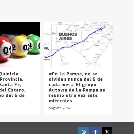
T.Lauquen, Pehuajó y
Carlos Casares
2
Identidad de los
adolescentes
pampeanos que fueron
protagonistas del fatal
3
accidente en la mañana
del lunes
Accidente en Ruta 5:
falleció un joven de
Trenque Lauquen
uiniela
#En La Pampa, no se
4
Provincia,
olvidan nunca del 5 de
Santa Fe,
cada mes# El grupo
del Estero,
Los precios de los
Autovía de La Pampa se
o del 5 de
combustibles en La
reunió otra vez este
Pampa, desde YPF hasta
miércoles
Axion entre 857 a 1338
5 agosto, 2026
5
pesos