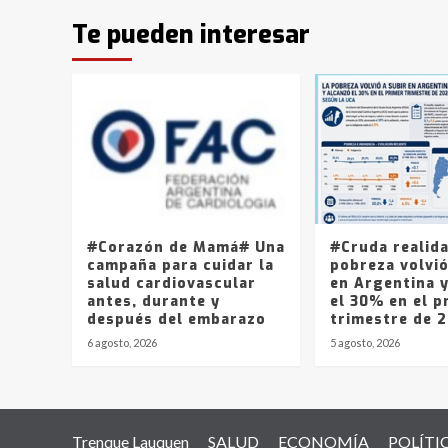
Te pueden interesar
#Corazón de Mamá# Una
#Cruda realid
campaña para cuidar la
pobreza volvió
salud cardiovascular
en Argentina 
antes, durante y
el 30% en el p
después del embarazo
trimestre de 
6 agosto, 2026
5 agosto, 2026
Trenque Lauquen
SALUD
ECONOMÍA
POLÍTI