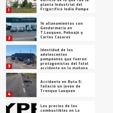
edificio de lo que fue la
planta Industrial del
Frígorífico Indio Pampa
1
14 allanamientos con
Gendarmería en
T.Lauquen, Pehuajó y
Carlos Casares
2
Identidad de los
adolescentes
pampeanos que fueron
protagonistas del fatal
3
accidente en la mañana
del lunes
Accidente en Ruta 5:
falleció un joven de
Trenque Lauquen
4
Los precios de los
combustibles en La