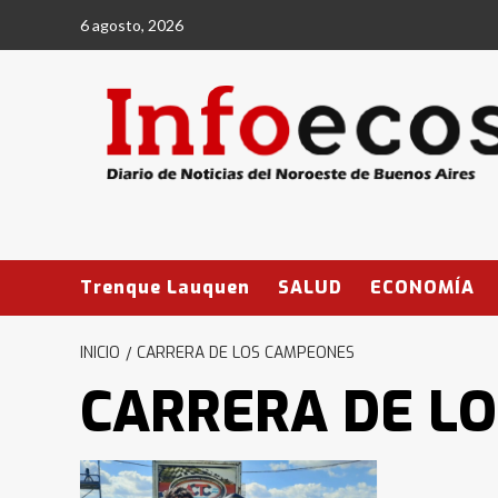
Saltar
6 agosto, 2026
al
contenido
Trenque Lauquen
SALUD
ECONOMÍA
INICIO
CARRERA DE LOS CAMPEONES
CARRERA DE L