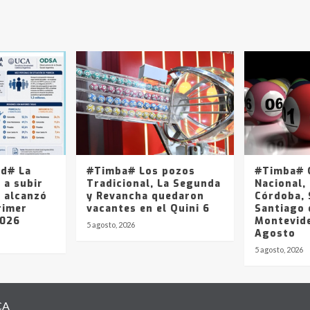
ad# La
#Timba# Los pozos
#Timba# Q
 a subir
Tradicional, La Segunda
Nacional, 
y alcanzó
y Revancha quedaron
Córdoba, 
rimer
vacantes en el Quini 6
Santiago 
2026
Montevide
5 agosto, 2026
Agosto
5 agosto, 2026
CA