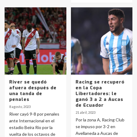
Identidad de los adolescentes
pampeanos que fueron
protagonistas del fatal accidente
en la mañana del lunes
3
Accidente en Ruta 5: falleció un
joven de Trenque Lauquen
River se quedó
Racing se recuperó
4
afuera después de
en la Copa
una tanda de
Libertadores: le
penales
ganó 3 a 2 a Aucas
Los precios de los combustibles en
de Ecuador
8 agosto, 2023
La Pampa, desde YPF hasta Axion
21 abril, 2023
River cayó 9-8 por penales
entre 857 a 1338 pesos
5
Por la zona A, Racing Club
ante Internacional en el
se impuso por 3-2 en
estadio Beira Rio por la
Avellaneda a Aucas de
vuelta de los octavos de
La Bolsa de Cereales de Bahía