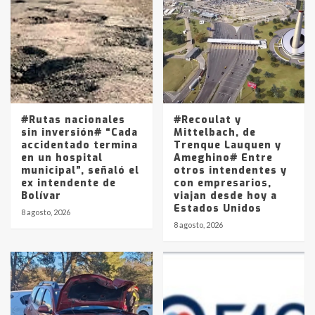
Accidente en Ruta 5: falleció un
joven de Trenque Lauquen
4
Los precios de los combustibles en
La Pampa, desde YPF hasta Axion
entre 857 a 1338 pesos
5
#Rutas nacionales
#Recoulat y
sin inversión# “Cada
Mittelbach, de
accidentado termina
Trenque Lauquen y
en un hospital
Ameghino# Entre
municipal”, señaló el
otros intendentes y
ex intendente de
con empresarios,
Bolívar
viajan desde hoy a
Estados Unidos
8 agosto, 2026
8 agosto, 2026