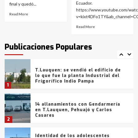
Ecuador.
final y quedó...
Blanca anticipa que Agosto vendrá
con lluvias y heladas, en gran parte
https://www.youtube.com/watc
Read More
de la provincia
6
v=kixt4DFo1TY&ab_channel=C
Read More
T.Lauquen: tres jóvenes que
intentaron evadir a la Policía
fueron detenidos por
Publicaciones Populares
comercialización de drogas en la
7
tarde del sábado
T.Lauquen: se vendió el edificio de
lo que fue la planta Industrial del
Frígorífico Indio Pampa
1
14 allanamientos con Gendarmería
en T.Lauquen, Pehuajó y Carlos
Casares
2
Identidad de los adolescentes