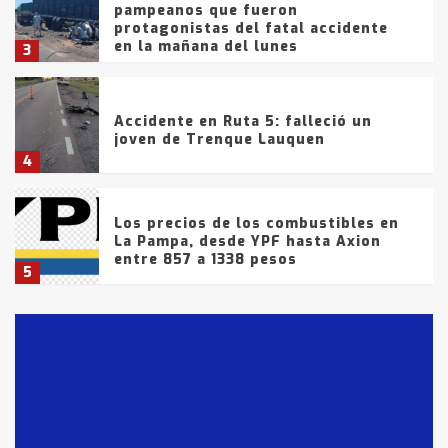
pampeanos que fueron
protagonistas del fatal accidente
en la mañana del lunes
3
Accidente en Ruta 5: falleció un
joven de Trenque Lauquen
4
Los precios de los combustibles en
La Pampa, desde YPF hasta Axion
entre 857 a 1338 pesos
5
La Bolsa de Cereales de Bahía
Blanca anticipa que Agosto vendrá
con lluvias y heladas, en gran parte
de la provincia
6
T.Lauquen: tres jóvenes que