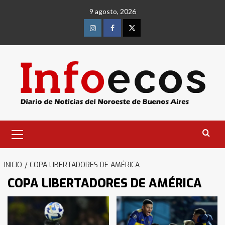
Saltar
9 agosto, 2026
al
contenido
Instagram
Facebook
Twitter
Menú
primario
INICIO
COPA LIBERTADORES DE AMÉRICA
COPA LIBERTADORES DE AMÉRICA