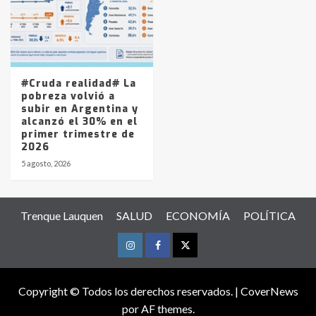
#Cruda realidad# La
pobreza volvió a
subir en Argentina y
alcanzó el 30% en el
primer trimestre de
2026
5 agosto, 2026
Trenque Lauquen
SALUD
ECONOMÍA
POLÍTICA
Instagram
Facebook
Twitter
Copyright © Todos los derechos reservados.
|
CoverNews
por AF themes.