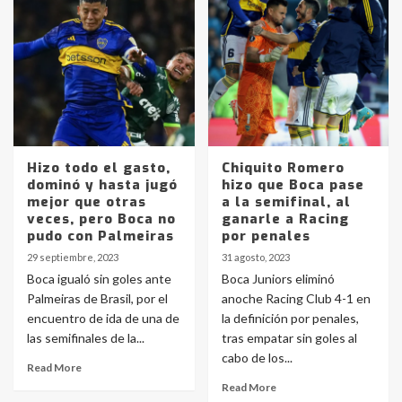
Hizo todo el gasto,
Chiquito Romero
dominó y hasta jugó
hizo que Boca pase
mejor que otras
a la semifinal, al
veces, pero Boca no
ganarle a Racing
pudo con Palmeiras
por penales
29 septiembre, 2023
31 agosto, 2023
Boca igualó sin goles ante
Boca Juniors eliminó
Palmeiras de Brasil, por el
anoche Racing Club 4-1 en
encuentro de ida de una de
la definición por penales,
las semifinales de la...
tras empatar sin goles al
cabo de los...
Read More
Read More