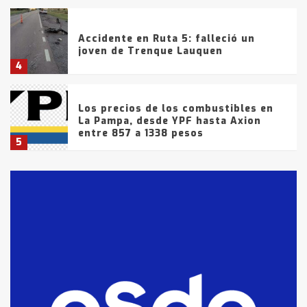
Accidente en Ruta 5: falleció un
joven de Trenque Lauquen
4
Los precios de los combustibles en
La Pampa, desde YPF hasta Axion
entre 857 a 1338 pesos
5
La Bolsa de Cereales de Bahía
Blanca anticipa que Agosto vendrá
con lluvias y heladas, en gran parte
de la provincia
6
T.Lauquen: tres jóvenes que
intentaron evadir a la Policía
fueron detenidos por
comercialización de drogas en la
7
tarde del sábado