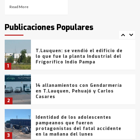
Read More
T.Lauquen: tres jóvenes que
intentaron evadir a la Policía
fueron detenidos por
Publicaciones Populares
comercialización de drogas en la
7
tarde del sábado
T.Lauquen: se vendió el edificio de
lo que fue la planta Industrial del
Frígorífico Indio Pampa
1
14 allanamientos con Gendarmería
en T.Lauquen, Pehuajó y Carlos
Casares
2
Identidad de los adolescentes
pampeanos que fueron
protagonistas del fatal accidente
en la mañana del lunes
3