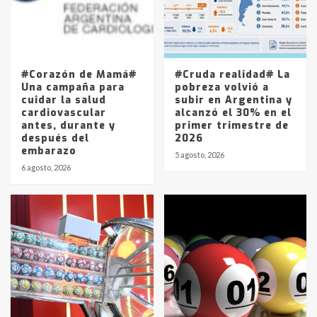
Los precios de los combustibles en
La Pampa, desde YPF hasta Axion
entre 857 a 1338 pesos
5
#Corazón de Mamá#
#Cruda realidad# La
Una campaña para
pobreza volvió a
cuidar la salud
subir en Argentina y
cardiovascular
alcanzó el 30% en el
antes, durante y
primer trimestre de
después del
2026
embarazo
5 agosto, 2026
6 agosto, 2026