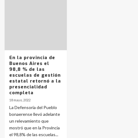
Identidad de los adolescentes
pampeanos que fueron
protagonistas del fatal accidente
en la mañana del lunes
3
Accidente en Ruta 5: falleció un
En la provincia de
joven de Trenque Lauquen
Buenos Aires el
4
98,8 % de las
escuelas de gestión
estatal retornó a la
Los precios de los combustibles en
presencialidad
La Pampa, desde YPF hasta Axion
completa
entre 857 a 1338 pesos
5
18 mayo, 2022
La Defensoría del Pueblo
bonaerense llevó adelante
La Bolsa de Cereales de Bahía
un relevamiento que
Blanca anticipa que Agosto vendrá
con lluvias y heladas, en gran parte
mostró que en la Provincia
de la provincia
6
el 98,8% de las escuelas...