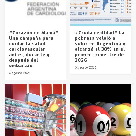
Los precios de los combustibles en
La Pampa, desde YPF hasta Axion
entre 857 a 1338 pesos
5
#Corazón de Mamá#
#Cruda realidad# La
Una campaña para
pobreza volvió a
cuidar la salud
subir en Argentina y
cardiovascular
alcanzó el 30% en el
antes, durante y
primer trimestre de
después del
2026
embarazo
5 agosto, 2026
6 agosto, 2026