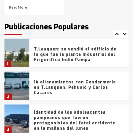
Read More
T.Lauquen: tres jóvenes que
intentaron evadir a la Policía
fueron detenidos por
Publicaciones Populares
comercialización de drogas en la
7
tarde del sábado
T.Lauquen: se vendió el edificio de
lo que fue la planta Industrial del
Frígorífico Indio Pampa
1
14 allanamientos con Gendarmería
en T.Lauquen, Pehuajó y Carlos
Casares
2
Identidad de los adolescentes
pampeanos que fueron
protagonistas del fatal accidente
en la mañana del lunes
3