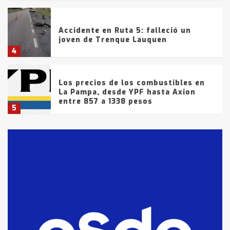
Accidente en Ruta 5: falleció un
joven de Trenque Lauquen
4
Los precios de los combustibles en
La Pampa, desde YPF hasta Axion
entre 857 a 1338 pesos
5
La Bolsa de Cereales de Bahía
Blanca anticipa que Agosto vendrá
con lluvias y heladas, en gran parte
de la provincia
6
T.Lauquen: tres jóvenes que
intentaron evadir a la Policía
fueron detenidos por
comercialización de drogas en la
7
tarde del sábado