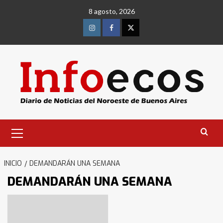
Saltar
8 agosto, 2026
al
contenido
Instagram
Facebook
Twitter
Menú
primario
INICIO
DEMANDARÁN UNA SEMANA
DEMANDARÁN UNA SEMANA