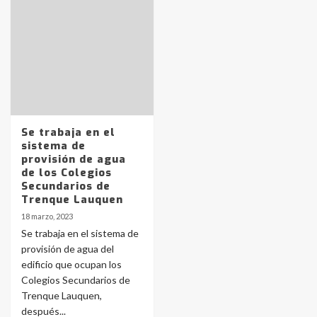
Identidad de los adolescentes
pampeanos que fueron
protagonistas del fatal accidente
en la mañana del lunes
3
Accidente en Ruta 5: falleció un
Se trabaja en el
joven de Trenque Lauquen
sistema de
4
provisión de agua
de los Colegios
Secundarios de
Los precios de los combustibles en
Trenque Lauquen
La Pampa, desde YPF hasta Axion
18 marzo, 2023
entre 857 a 1338 pesos
5
Se trabaja en el sistema de
provisión de agua del
edificio que ocupan los
La Bolsa de Cereales de Bahía
Colegios Secundarios de
Blanca anticipa que Agosto vendrá
con lluvias y heladas, en gran parte
Trenque Lauquen,
de la provincia
6
después...