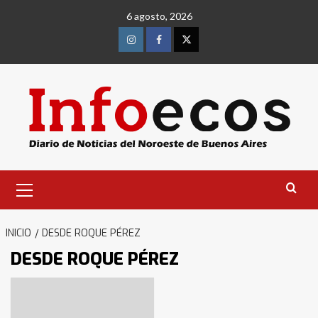
Saltar
6 agosto, 2026
al
contenido
Instagram
Facebook
Twitter
Menú
primario
INICIO
DESDE ROQUE PÉREZ
DESDE ROQUE PÉREZ