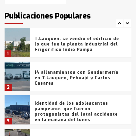
T.Lauquen: tres jóvenes que
intentaron evadir a la Policía
fueron detenidos por
Publicaciones Populares
comercialización de drogas en la
7
tarde del sábado
T.Lauquen: se vendió el edificio de
lo que fue la planta Industrial del
Frígorífico Indio Pampa
1
14 allanamientos con Gendarmería
en T.Lauquen, Pehuajó y Carlos
Casares
2
Identidad de los adolescentes
pampeanos que fueron
protagonistas del fatal accidente
en la mañana del lunes
3