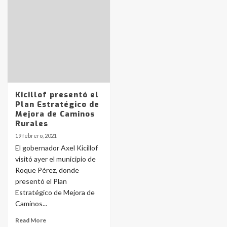
Identidad de los adolescentes
pampeanos que fueron
protagonistas del fatal accidente
en la mañana del lunes
3
Accidente en Ruta 5: falleció un
joven de Trenque Lauquen
4
Kicillof presentó el
Plan Estratégico de
Mejora de Caminos
Los precios de los combustibles en
Rurales
La Pampa, desde YPF hasta Axion
19 febrero, 2021
entre 857 a 1338 pesos
5
El gobernador Axel Kicillof
visitó ayer el municipio de
Roque Pérez, donde
La Bolsa de Cereales de Bahía
presentó el Plan
Blanca anticipa que Agosto vendrá
con lluvias y heladas, en gran parte
Estratégico de Mejora de
de la provincia
6
Caminos...
Read More