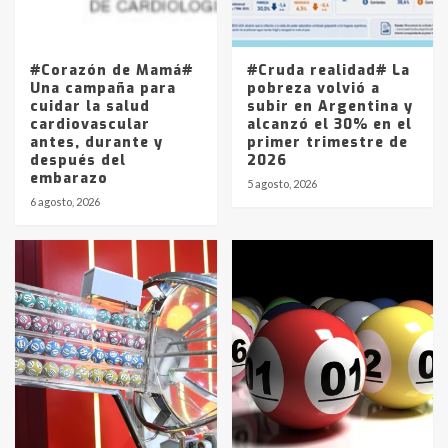
Los precios de los combustibles en
La Pampa, desde YPF hasta Axion
entre 857 a 1338 pesos
5
#Corazón de Mamá#
#Cruda realidad# La
Una campaña para
pobreza volvió a
cuidar la salud
subir en Argentina y
cardiovascular
alcanzó el 30% en el
antes, durante y
primer trimestre de
después del
2026
embarazo
5 agosto, 2026
6 agosto, 2026