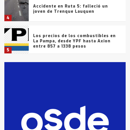
Accidente en Ruta 5: falleció un
joven de Trenque Lauquen
4
Los precios de los combustibles en
La Pampa, desde YPF hasta Axion
entre 857 a 1338 pesos
5
La Bolsa de Cereales de Bahía
Blanca anticipa que Agosto vendrá
con lluvias y heladas, en gran parte
de la provincia
6
T.Lauquen: tres jóvenes que
intentaron evadir a la Policía
fueron detenidos por
comercialización de drogas en la
7
tarde del sábado