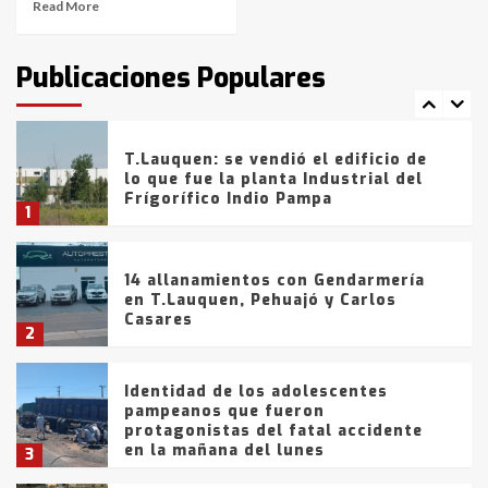
Read More
T.Lauquen: tres jóvenes que
intentaron evadir a la Policía
fueron detenidos por
Publicaciones Populares
comercialización de drogas en la
7
tarde del sábado
T.Lauquen: se vendió el edificio de
lo que fue la planta Industrial del
Frígorífico Indio Pampa
1
14 allanamientos con Gendarmería
en T.Lauquen, Pehuajó y Carlos
Casares
2
Identidad de los adolescentes
pampeanos que fueron
protagonistas del fatal accidente
en la mañana del lunes
3