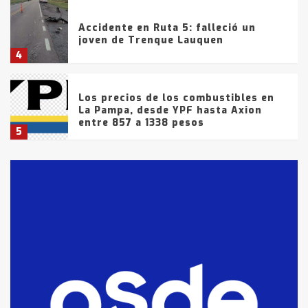
Accidente en Ruta 5: falleció un
joven de Trenque Lauquen
4
Los precios de los combustibles en
La Pampa, desde YPF hasta Axion
entre 857 a 1338 pesos
5
La Bolsa de Cereales de Bahía
Blanca anticipa que Agosto vendrá
con lluvias y heladas, en gran parte
de la provincia
6
T.Lauquen: tres jóvenes que
intentaron evadir a la Policía
fueron detenidos por
comercialización de drogas en la
7
tarde del sábado