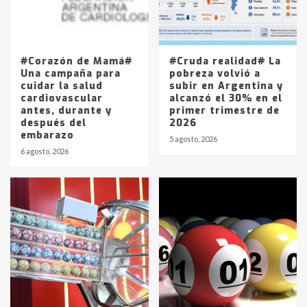
Los precios de los combustibles en
La Pampa, desde YPF hasta Axion
entre 857 a 1338 pesos
5
#Corazón de Mamá#
#Cruda realidad# La
Una campaña para
pobreza volvió a
cuidar la salud
subir en Argentina y
cardiovascular
alcanzó el 30% en el
antes, durante y
primer trimestre de
después del
2026
embarazo
5 agosto, 2026
6 agosto, 2026