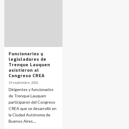
Identidad de los adolescentes
pampeanos que fueron
protagonistas del fatal accidente
en la mañana del lunes
3
Accidente en Ruta 5: falleció un
joven de Trenque Lauquen
Funcionarios y
4
legisladores de
Trenque Lauquen
asistieron al
Los precios de los combustibles en
Congreso CREA
La Pampa, desde YPF hasta Axion
19 septiembre, 2022
entre 857 a 1338 pesos
5
Dirigentes y funcionarios
de Trenque Lauquen
participaron del Congreso
La Bolsa de Cereales de Bahía
CREA que se desarrolló en
Blanca anticipa que Agosto vendrá
con lluvias y heladas, en gran parte
la Ciudad Autónoma de
de la provincia
6
Buenos Aires....