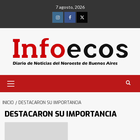
Saltar
7 agosto, 2026
al
contenido
Instagram
Facebook
Twitter
Menú
primario
INICIO
DESTACARON SU IMPORTANCIA
DESTACARON SU IMPORTANCIA