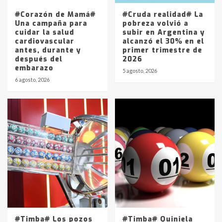
5
#Corazón de Mamá#
#Cruda realidad# La
Una campaña para
pobreza volvió a
cuidar la salud
subir en Argentina y
cardiovascular
alcanzó el 30% en el
antes, durante y
primer trimestre de
después del
2026
embarazo
5 agosto, 2026
6 agosto, 2026
#Timba# Los pozos
#Timba# Quiniela