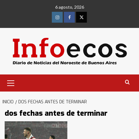
Saltar
6 agosto, 2026
al
contenido
Instagram
Facebook
Twitter
Menú
primario
INICIO
DOS FECHAS ANTES DE TERMINAR
dos fechas antes de terminar
Identidad de los adolescentes
pampeanos que fueron