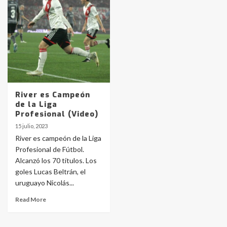
protagonistas del fatal accidente
en la mañana del lunes
3
Accidente en Ruta 5: falleció un
joven de Trenque Lauquen
4
River es Campeón
Los precios de los combustibles en
de la Liga
La Pampa, desde YPF hasta Axion
Profesional (Video)
entre 857 a 1338 pesos
5
15 julio, 2023
River es campeón de la Liga
Profesional de Fútbol.
La Bolsa de Cereales de Bahía
Alcanzó los 70 títulos. Los
Blanca anticipa que Agosto vendrá
con lluvias y heladas, en gran parte
goles Lucas Beltrán, el
de la provincia
6
uruguayo Nicolás...
Read More
T.Lauquen: tres jóvenes que
intentaron evadir a la Policía
fueron detenidos por