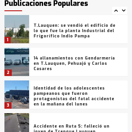
Publicaciones Populares
comercialización de drogas en la
7
tarde del sábado
T.Lauquen: se vendió el edificio de
lo que fue la planta Industrial del
Frígorífico Indio Pampa
1
14 allanamientos con Gendarmería
en T.Lauquen, Pehuajó y Carlos
Casares
2
Identidad de los adolescentes
pampeanos que fueron
protagonistas del fatal accidente
en la mañana del lunes
3
Accidente en Ruta 5: falleció un
joven de Trenque Lauquen