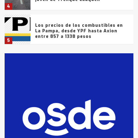
4
Los precios de los combustibles en
La Pampa, desde YPF hasta Axion
entre 857 a 1338 pesos
5
La Bolsa de Cereales de Bahía
Blanca anticipa que Agosto vendrá
con lluvias y heladas, en gran parte
de la provincia
6
T.Lauquen: tres jóvenes que
intentaron evadir a la Policía
fueron detenidos por
comercialización de drogas en la
7
tarde del sábado
T.Lauquen: se vendió el edificio de
lo que fue la planta Industrial del