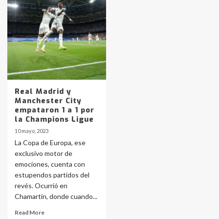
Identidad de los adolescentes
pampeanos que fueron
protagonistas del fatal accidente
en la mañana del lunes
3
Accidente en Ruta 5: falleció un
joven de Trenque Lauquen
4
Real Madrid y
Manchester City
empataron 1 a 1 por
Los precios de los combustibles en
la Champions Ligue
La Pampa, desde YPF hasta Axion
10 mayo, 2023
entre 857 a 1338 pesos
5
La Copa de Europa, ese
exclusivo motor de
emociones, cuenta con
La Bolsa de Cereales de Bahía
estupendos partidos del
Blanca anticipa que Agosto vendrá
con lluvias y heladas, en gran parte
revés. Ocurrió en
de la provincia
6
Chamartín, donde cuando...
Read More