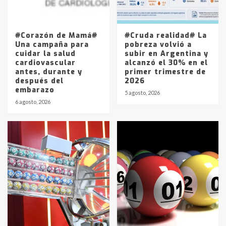
Los precios de los combustibles en
La Pampa, desde YPF hasta Axion
entre 857 a 1338 pesos
5
#Corazón de Mamá#
#Cruda realidad# La
Una campaña para
pobreza volvió a
cuidar la salud
subir en Argentina y
cardiovascular
alcanzó el 30% en el
antes, durante y
primer trimestre de
después del
2026
embarazo
5 agosto, 2026
6 agosto, 2026