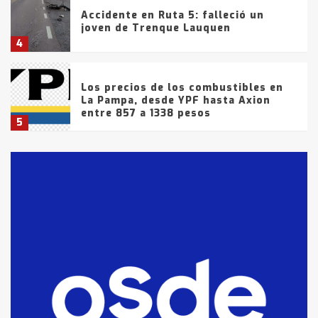
Accidente en Ruta 5: falleció un
joven de Trenque Lauquen
4
Los precios de los combustibles en
La Pampa, desde YPF hasta Axion
entre 857 a 1338 pesos
5
La Bolsa de Cereales de Bahía
Blanca anticipa que Agosto vendrá
con lluvias y heladas, en gran parte
de la provincia
6
T.Lauquen: tres jóvenes que
intentaron evadir a la Policía
fueron detenidos por
comercialización de drogas en la
7
tarde del sábado