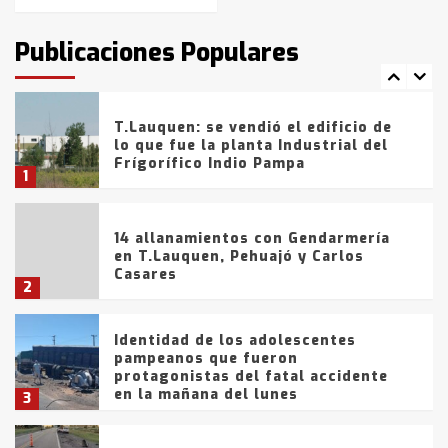
T.Lauquen: tres jóvenes que
intentaron evadir a la Policía
fueron detenidos por
Publicaciones Populares
comercialización de drogas en la
7
tarde del sábado
T.Lauquen: se vendió el edificio de
lo que fue la planta Industrial del
Frígorífico Indio Pampa
1
14 allanamientos con Gendarmería
en T.Lauquen, Pehuajó y Carlos
Casares
2
Identidad de los adolescentes
pampeanos que fueron
protagonistas del fatal accidente
en la mañana del lunes
3