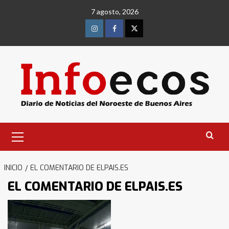
Saltar
7 agosto, 2026
al
contenido
Instagram
Facebook
Twitter
Menú
primario
INICIO
EL COMENTARIO DE ELPAIS.ES
EL COMENTARIO DE ELPAIS.ES