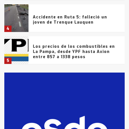
Accidente en Ruta 5: falleció un
joven de Trenque Lauquen
4
Los precios de los combustibles en
La Pampa, desde YPF hasta Axion
entre 857 a 1338 pesos
5
La Bolsa de Cereales de Bahía
Blanca anticipa que Agosto vendrá
con lluvias y heladas, en gran parte
de la provincia
6
T.Lauquen: tres jóvenes que
intentaron evadir a la Policía
fueron detenidos por
comercialización de drogas en la
7
tarde del sábado