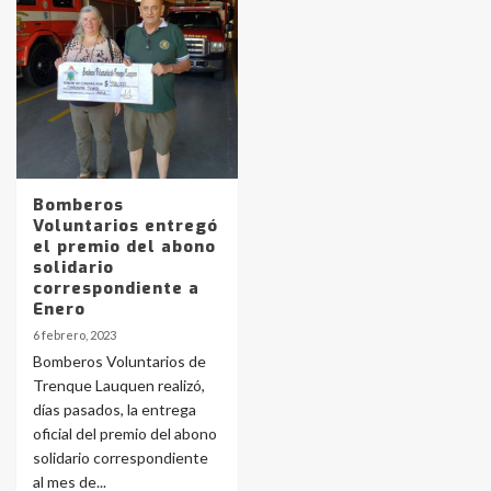
Identidad de los adolescentes
pampeanos que fueron
protagonistas del fatal accidente
en la mañana del lunes
3
Accidente en Ruta 5: falleció un
Bomberos
joven de Trenque Lauquen
Voluntarios entregó
4
el premio del abono
solidario
correspondiente a
Los precios de los combustibles en
Enero
La Pampa, desde YPF hasta Axion
6 febrero, 2023
entre 857 a 1338 pesos
5
Bomberos Voluntarios de
Trenque Lauquen realizó,
días pasados, la entrega
La Bolsa de Cereales de Bahía
oficial del premio del abono
Blanca anticipa que Agosto vendrá
con lluvias y heladas, en gran parte
solidario correspondiente
de la provincia
6
al mes de...