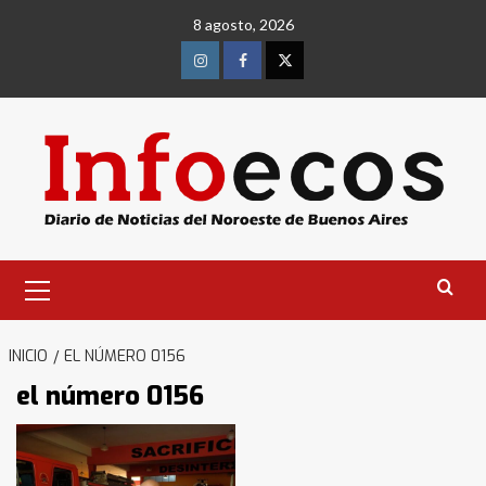
Saltar
8 agosto, 2026
al
contenido
Instagram
Facebook
Twitter
Menú
primario
INICIO
EL NÚMERO 0156
el número 0156