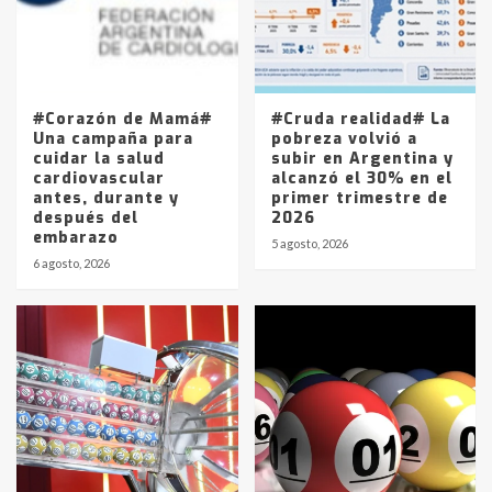
Los precios de los combustibles en
La Pampa, desde YPF hasta Axion
entre 857 a 1338 pesos
5
#Corazón de Mamá#
#Cruda realidad# La
Una campaña para
pobreza volvió a
cuidar la salud
subir en Argentina y
cardiovascular
alcanzó el 30% en el
antes, durante y
primer trimestre de
después del
2026
embarazo
5 agosto, 2026
6 agosto, 2026