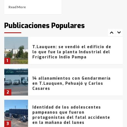
Read More
T.Lauquen: tres jóvenes que
intentaron evadir a la Policía
fueron detenidos por
Publicaciones Populares
comercialización de drogas en la
7
tarde del sábado
T.Lauquen: se vendió el edificio de
lo que fue la planta Industrial del
Frígorífico Indio Pampa
1
14 allanamientos con Gendarmería
en T.Lauquen, Pehuajó y Carlos
Casares
2
Identidad de los adolescentes
pampeanos que fueron
protagonistas del fatal accidente
en la mañana del lunes
3