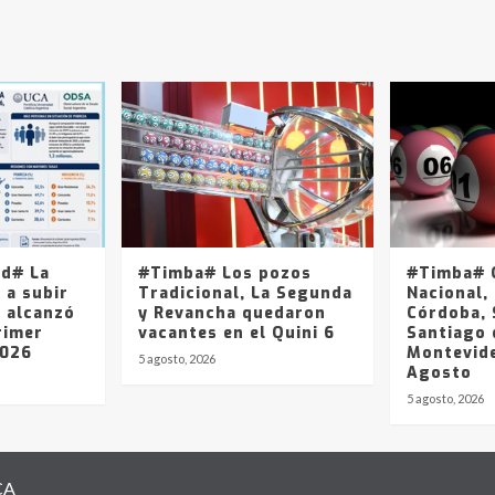
ad# La
#Timba# Los pozos
#Timba# Q
 a subir
Tradicional, La Segunda
Nacional, 
y alcanzó
y Revancha quedaron
Córdoba, 
rimer
vacantes en el Quini 6
Santiago 
2026
Montevide
5 agosto, 2026
Agosto
5 agosto, 2026
CA