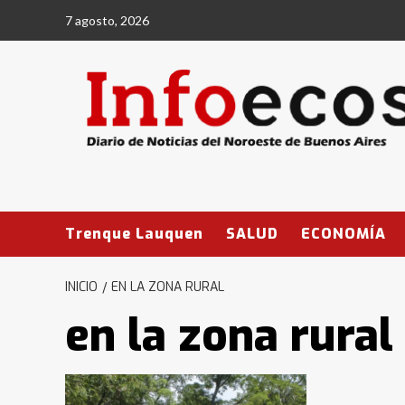
Saltar
7 agosto, 2026
al
contenido
Trenque Lauquen
SALUD
ECONOMÍA
INICIO
EN LA ZONA RURAL
en la zona rural