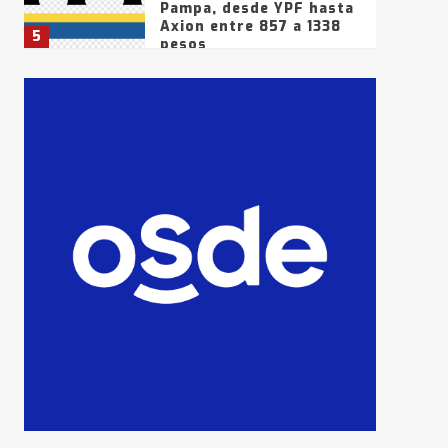
Pampa, desde YPF hasta
Axion entre 857 a 1338
5
pesos
La Bolsa de Cereales de
Bahía Blanca anticipa
que Agosto vendrá con
lluvias y heladas, en
6
gran parte de la
provincia
T.Lauquen: tres jóvenes
que intentaron evadir a
la Policía fueron
detenidos por
7
comercialización de
drogas en la tarde del
sábado
T.Lauquen: se vendió el
edificio de lo que fue la
planta Industrial del
Frígorífico Indio Pampa
1
14 allanamientos con
Gendarmería en