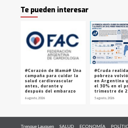
Te pueden interesar
#Corazón de Mamá# Una
#Cruda realid
campaña para cuidar la
pobreza volvió
salud cardiovascular
en Argentina 
antes, durante y
el 30% en el p
después del embarazo
trimestre de 
6 agosto, 2026
5 agosto, 2026
Trenque Lauquen
SALUD
ECONOMÍA
POLÍTI