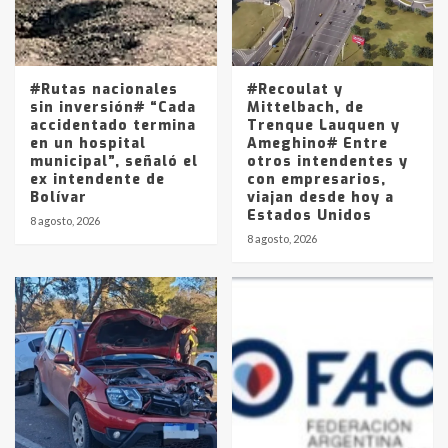
Los precios de los combustibles en
La Pampa, desde YPF hasta Axion
entre 857 a 1338 pesos
5
#Rutas nacionales
#Recoulat y
sin inversión# “Cada
Mittelbach, de
accidentado termina
Trenque Lauquen y
en un hospital
Ameghino# Entre
municipal”, señaló el
otros intendentes y
ex intendente de
con empresarios,
Bolívar
viajan desde hoy a
Estados Unidos
8 agosto, 2026
8 agosto, 2026