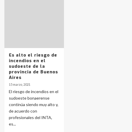
Identidad de los adolescentes
pampeanos que fueron
protagonistas del fatal accidente
en la mañana del lunes
3
Accidente en Ruta 5: falleció un
joven de Trenque Lauquen
Es alto el riesgo de
4
incendios en el
sudoeste de la
provincia de Buenos
Los precios de los combustibles en
Aires
La Pampa, desde YPF hasta Axion
15 marzo, 2021
entre 857 a 1338 pesos
5
El riesgo de incendios en el
sudoeste bonaerense
continúa siendo muy alto y,
La Bolsa de Cereales de Bahía
de acuerdo con
Blanca anticipa que Agosto vendrá
con lluvias y heladas, en gran parte
profesionales del INTA,
de la provincia
6
es...