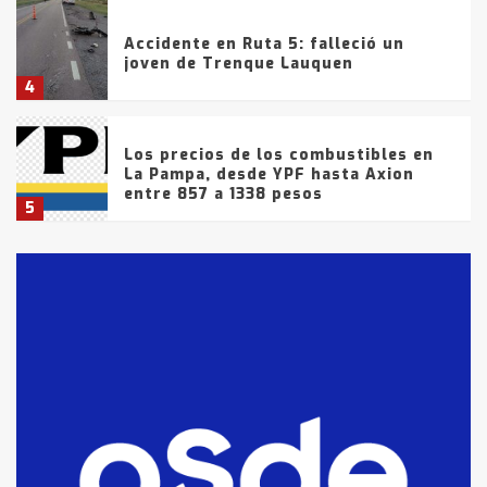
Accidente en Ruta 5: falleció un
joven de Trenque Lauquen
4
Los precios de los combustibles en
La Pampa, desde YPF hasta Axion
entre 857 a 1338 pesos
5
La Bolsa de Cereales de Bahía
Blanca anticipa que Agosto vendrá
con lluvias y heladas, en gran parte
de la provincia
6
T.Lauquen: tres jóvenes que
intentaron evadir a la Policía
fueron detenidos por
comercialización de drogas en la
7
tarde del sábado