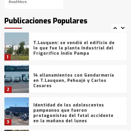
Read More
T.Lauquen: tres jóvenes que
intentaron evadir a la Policía
fueron detenidos por
Publicaciones Populares
comercialización de drogas en la
7
tarde del sábado
T.Lauquen: se vendió el edificio de
lo que fue la planta Industrial del
Frígorífico Indio Pampa
1
14 allanamientos con Gendarmería
en T.Lauquen, Pehuajó y Carlos
Casares
2
Identidad de los adolescentes
pampeanos que fueron
protagonistas del fatal accidente
en la mañana del lunes
3