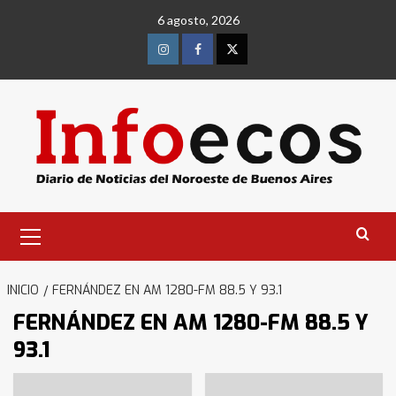
Saltar
6 agosto, 2026
al
contenido
Instagram
Facebook
Twitter
Menú
primario
INICIO
FERNÁNDEZ EN AM 1280-FM 88.5 Y 93.1
FERNÁNDEZ EN AM 1280-FM 88.5 Y
93.1