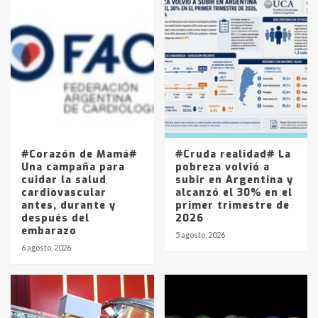
Accidente en Ruta 5: falleció un
joven de Trenque Lauquen
4
Los precios de los combustibles en
La Pampa, desde YPF hasta Axion
entre 857 a 1338 pesos
5
#Corazón de Mamá#
#Cruda realidad# La
Una campaña para
pobreza volvió a
cuidar la salud
subir en Argentina y
cardiovascular
alcanzó el 30% en el
antes, durante y
primer trimestre de
después del
2026
embarazo
5 agosto, 2026
6 agosto, 2026