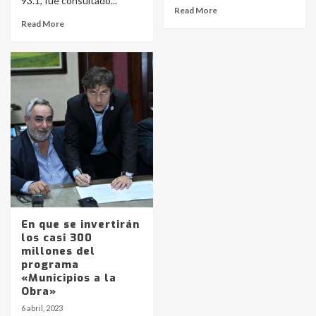
93.1, fue consultado...
Read More
Read More
Identidad de los adolescentes
pampeanos que fueron
protagonistas del fatal accidente
en la mañana del lunes
3
Accidente en Ruta 5: falleció un
joven de Trenque Lauquen
En que se invertirán
4
los casi 300
millones del
programa
Los precios de los combustibles en
«Municipios a la
La Pampa, desde YPF hasta Axion
Obra»
entre 857 a 1338 pesos
5
6 abril, 2023