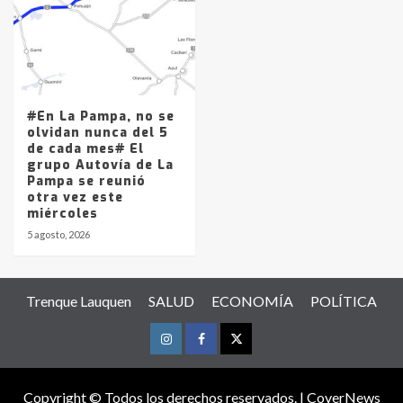
#En La Pampa, no se
olvidan nunca del 5
de cada mes# El
grupo Autovía de La
Pampa se reunió
otra vez este
miércoles
5 agosto, 2026
Trenque Lauquen
SALUD
ECONOMÍA
POLÍTICA
Instagram
Facebook
Twitter
Copyright © Todos los derechos reservados.
|
CoverNews