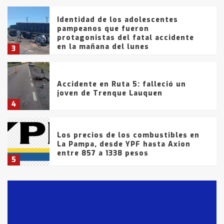
Identidad de los adolescentes
pampeanos que fueron
protagonistas del fatal accidente
en la mañana del lunes
3
Accidente en Ruta 5: falleció un
joven de Trenque Lauquen
4
Los precios de los combustibles en
La Pampa, desde YPF hasta Axion
entre 857 a 1338 pesos
5
La Bolsa de Cereales de Bahía
Blanca anticipa que Agosto vendrá
con lluvias y heladas, en gran parte
de la provincia
6