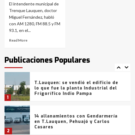
El intendente municipal de
Trenque Lauquen, doctor
La Bolsa de Cereales de Bahía
Miguel Fernández, habló
Blanca anticipa que Agosto vendrá
con lluvias y heladas, en gran parte
con AM 1280, FM 88.5 y FM
de la provincia
6
93.1, en el...
Read More
T.Lauquen: tres jóvenes que
intentaron evadir a la Policía
fueron detenidos por
Publicaciones Populares
comercialización de drogas en la
7
tarde del sábado
T.Lauquen: se vendió el edificio de
lo que fue la planta Industrial del
Frígorífico Indio Pampa
1
14 allanamientos con Gendarmería
en T.Lauquen, Pehuajó y Carlos
Casares
2