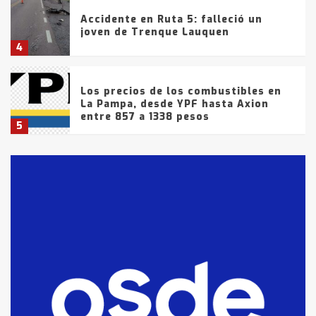
Accidente en Ruta 5: falleció un
joven de Trenque Lauquen
4
Los precios de los combustibles en
La Pampa, desde YPF hasta Axion
entre 857 a 1338 pesos
5
La Bolsa de Cereales de Bahía
Blanca anticipa que Agosto vendrá
con lluvias y heladas, en gran parte
de la provincia
6
T.Lauquen: tres jóvenes que
intentaron evadir a la Policía
fueron detenidos por
comercialización de drogas en la
7
tarde del sábado