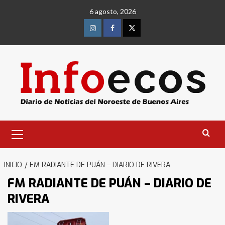
Saltar
6 agosto, 2026
al
contenido
Instagram
Facebook
Twitter
Menú
primario
INICIO
FM RADIANTE DE PUÁN – DIARIO DE RIVERA
FM RADIANTE DE PUÁN – DIARIO DE
RIVERA