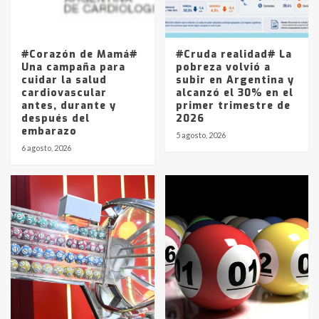
Los precios de los combustibles en
La Pampa, desde YPF hasta Axion
entre 857 a 1338 pesos
5
#Corazón de Mamá#
#Cruda realidad# La
Una campaña para
pobreza volvió a
cuidar la salud
subir en Argentina y
cardiovascular
alcanzó el 30% en el
antes, durante y
primer trimestre de
después del
2026
embarazo
5 agosto, 2026
6 agosto, 2026