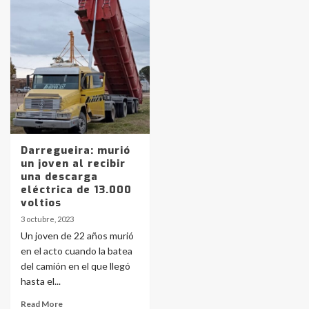
Identidad de los adolescentes
pampeanos que fueron
protagonistas del fatal accidente
en la mañana del lunes
3
Accidente en Ruta 5: falleció un
joven de Trenque Lauquen
4
Darregueira: murió
un joven al recibir
Los precios de los combustibles en
una descarga
La Pampa, desde YPF hasta Axion
eléctrica de 13.000
entre 857 a 1338 pesos
voltios
5
3 octubre, 2023
Un joven de 22 años murió
La Bolsa de Cereales de Bahía
en el acto cuando la batea
Blanca anticipa que Agosto vendrá
con lluvias y heladas, en gran parte
del camión en el que llegó
de la provincia
6
hasta el...
Read More