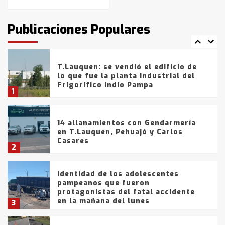
T.Lauquen: tres jóvenes que
intentaron evadir a la Policía
fueron detenidos por
Publicaciones Populares
comercialización de drogas en la
7
tarde del sábado
T.Lauquen: se vendió el edificio de
lo que fue la planta Industrial del
Frígorífico Indio Pampa
1
14 allanamientos con Gendarmería
en T.Lauquen, Pehuajó y Carlos
Casares
2
Identidad de los adolescentes
pampeanos que fueron
protagonistas del fatal accidente
en la mañana del lunes
3