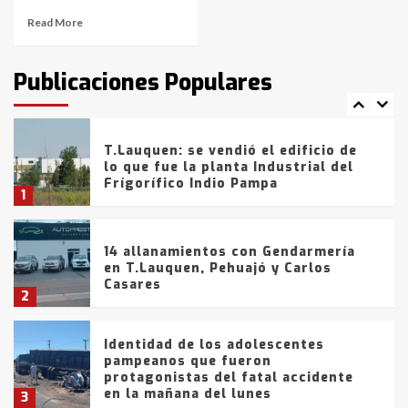
Read More
T.Lauquen: tres jóvenes que
intentaron evadir a la Policía
fueron detenidos por
Publicaciones Populares
comercialización de drogas en la
7
tarde del sábado
T.Lauquen: se vendió el edificio de
lo que fue la planta Industrial del
Frígorífico Indio Pampa
1
14 allanamientos con Gendarmería
en T.Lauquen, Pehuajó y Carlos
Casares
2
Identidad de los adolescentes
pampeanos que fueron
protagonistas del fatal accidente
en la mañana del lunes
3