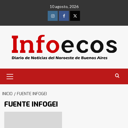
Saltar
10 agosto, 2026
al
contenido
Instagram
Facebook
Twitter
Menú
primario
INICIO
FUENTE INFOGEI
FUENTE INFOGEI