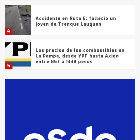
Accidente en Ruta 5: falleció un
joven de Trenque Lauquen
4
Los precios de los combustibles en
La Pampa, desde YPF hasta Axion
entre 857 a 1338 pesos
5
La Bolsa de Cereales de Bahía
Blanca anticipa que Agosto vendrá
con lluvias y heladas, en gran parte
de la provincia
6
T.Lauquen: tres jóvenes que
intentaron evadir a la Policía
fueron detenidos por
comercialización de drogas en la
7
tarde del sábado