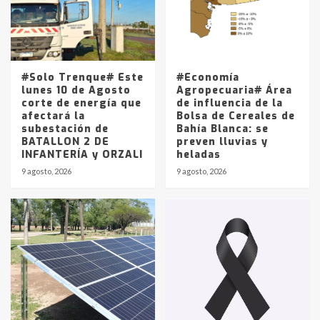
Los precios de los combustibles en
La Pampa, desde YPF hasta Axion
entre 857 a 1338 pesos
5
#Solo Trenque# Este
#Economía
lunes 10 de Agosto
Agropecuaria# Área
corte de energía que
de influencia de la
afectará la
Bolsa de Cereales de
subestación de
Bahía Blanca: se
BATALLON 2 DE
preven lluvias y
INFANTERÍA y ORZALI
heladas
9 agosto, 2026
9 agosto, 2026