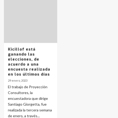
Identidad de los adolescentes
pampeanos que fueron
protagonistas del fatal accidente
en la mañana del lunes
3
Accidente en Ruta 5: falleció un
Kicillof está
joven de Trenque Lauquen
ganando las
4
elecciones, de
acuerdo a una
encuesta realizada
Los precios de los combustibles en
en los últimos días
La Pampa, desde YPF hasta Axion
29 enero, 2023
entre 857 a 1338 pesos
5
El trabajo de Proyección
Consultores, la
encuestadora que dirige
La Bolsa de Cereales de Bahía
Santiago Giorgetta, fue
Blanca anticipa que Agosto vendrá
con lluvias y heladas, en gran parte
realizada la tercera semana
de la provincia
6
de enero, a través...