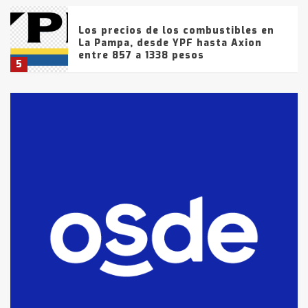
Los precios de los combustibles en
La Pampa, desde YPF hasta Axion
entre 857 a 1338 pesos
5
La Bolsa de Cereales de Bahía
Blanca anticipa que Agosto vendrá
con lluvias y heladas, en gran parte
de la provincia
6
T.Lauquen: tres jóvenes que
intentaron evadir a la Policía
fueron detenidos por
comercialización de drogas en la
7
tarde del sábado
T.Lauquen: se vendió el edificio de
lo que fue la planta Industrial del
Frígorífico Indio Pampa
1