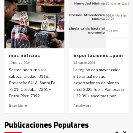
Accidente en Ruta 5: falleció un
joven de Trenque Lauquen
4
Los precios de los combustibles en
La Pampa, desde YPF hasta Axion
más noticias
Exportaciones…pum
entre 857 a 1338 pesos
5
15 marzo, 2024
15 marzo, 2024
Sorteo nocturno a la
La región con mayor caída
cabeza. Ciudad: 3116;
interanual de sus
La Bolsa de Cereales de Bahía
Provincia: 6416; Santa Fe:
exportaciones de bienes
Blanca anticipa que Agosto vendrá
con lluvias y heladas, en gran parte
7301; Córdoba: 2361 y
en el 2023 fue la Pampeana
de la provincia
6
Entre Ríos: 7392
(-29,3%), escoltada por...
Read More
Read More
T.Lauquen: tres jóvenes que
intentaron evadir a la Policía
fueron detenidos por
Publicaciones Populares
comercialización de drogas en la
7
tarde del sábado