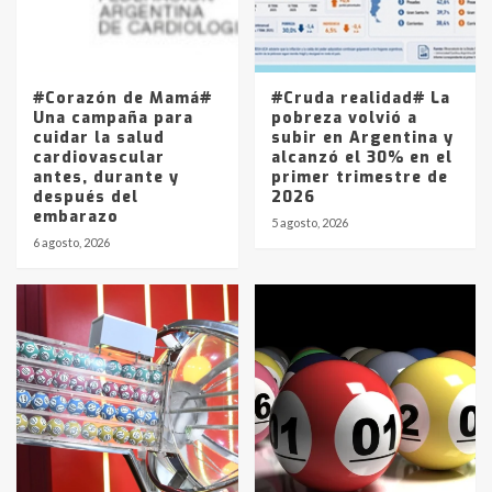
Los precios de los combustibles en
La Pampa, desde YPF hasta Axion
entre 857 a 1338 pesos
5
#Corazón de Mamá#
#Cruda realidad# La
Una campaña para
pobreza volvió a
cuidar la salud
subir en Argentina y
cardiovascular
alcanzó el 30% en el
antes, durante y
primer trimestre de
después del
2026
embarazo
5 agosto, 2026
6 agosto, 2026