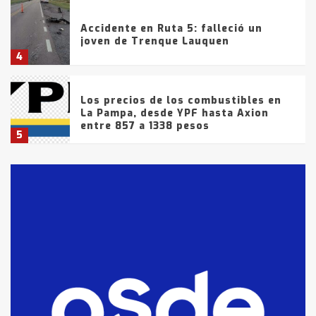
Accidente en Ruta 5: falleció un
joven de Trenque Lauquen
4
Los precios de los combustibles en
La Pampa, desde YPF hasta Axion
entre 857 a 1338 pesos
5
La Bolsa de Cereales de Bahía
Blanca anticipa que Agosto vendrá
con lluvias y heladas, en gran parte
de la provincia
6
T.Lauquen: tres jóvenes que
intentaron evadir a la Policía
fueron detenidos por
comercialización de drogas en la
7
tarde del sábado