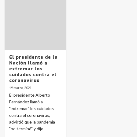
Identidad de los adolescentes
pampeanos que fueron
protagonistas del fatal accidente
en la mañana del lunes
3
Accidente en Ruta 5: falleció un
joven de Trenque Lauquen
El presidente de la
4
Nación llamó a
extremar los
cuidados contra el
Los precios de los combustibles en
coronavirus
La Pampa, desde YPF hasta Axion
19 marzo, 2021
entre 857 a 1338 pesos
5
El presidente Alberto
Fernández llamó a
"extremar" los cuidados
La Bolsa de Cereales de Bahía
contra el coronavirus,
Blanca anticipa que Agosto vendrá
con lluvias y heladas, en gran parte
advirtió que la pandemia
de la provincia
6
"no terminó" y dijo...