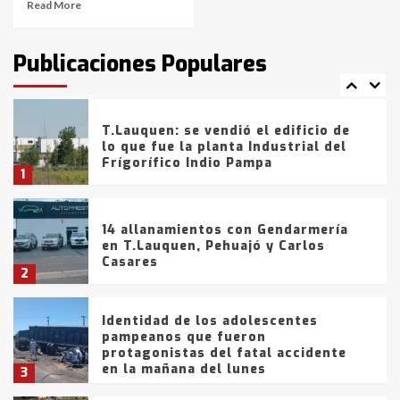
Read More
T.Lauquen: tres jóvenes que
intentaron evadir a la Policía
fueron detenidos por
Publicaciones Populares
comercialización de drogas en la
7
tarde del sábado
T.Lauquen: se vendió el edificio de
lo que fue la planta Industrial del
Frígorífico Indio Pampa
1
14 allanamientos con Gendarmería
en T.Lauquen, Pehuajó y Carlos
Casares
2
Identidad de los adolescentes
pampeanos que fueron
protagonistas del fatal accidente
en la mañana del lunes
3