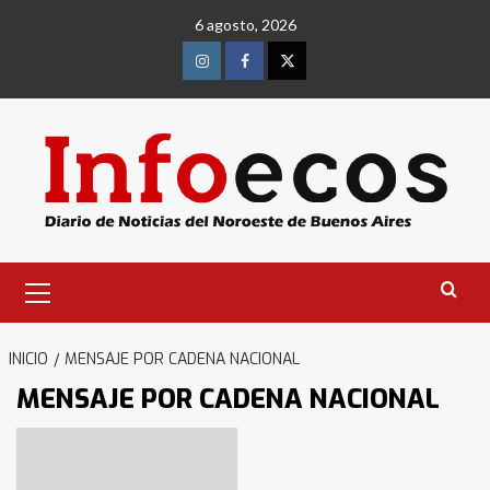
Saltar
6 agosto, 2026
al
contenido
Instagram
Facebook
Twitter
Menú
primario
INICIO
MENSAJE POR CADENA NACIONAL
MENSAJE POR CADENA NACIONAL