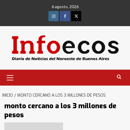
Saltar
6 agosto, 2026
al
contenido
Instagram
Facebook
Twitter
Menú
primario
INICIO
MONTO CERCANO A LOS 3 MILLONES DE PESOS
monto cercano a los 3 millones de
pesos