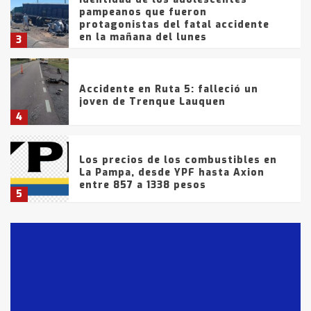
pampeanos que fueron
protagonistas del fatal accidente
en la mañana del lunes
3
Accidente en Ruta 5: falleció un
joven de Trenque Lauquen
4
Los precios de los combustibles en
La Pampa, desde YPF hasta Axion
entre 857 a 1338 pesos
5
La Bolsa de Cereales de Bahía
Blanca anticipa que Agosto vendrá
con lluvias y heladas, en gran parte
de la provincia
6
T.Lauquen: tres jóvenes que