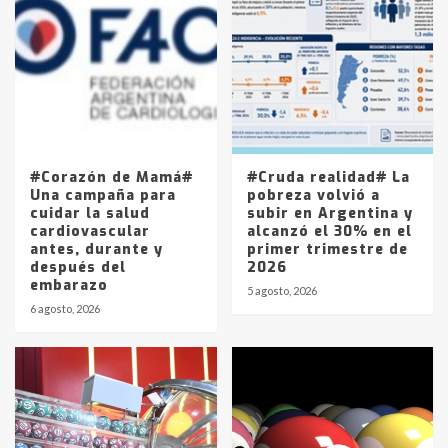
Accidente en Ruta 5: falleció un
joven de Trenque Lauquen
4
Los precios de los combustibles en
La Pampa, desde YPF hasta Axion
entre 857 a 1338 pesos
5
#Corazón de Mamá#
#Cruda realidad# La
Una campaña para
pobreza volvió a
cuidar la salud
subir en Argentina y
cardiovascular
alcanzó el 30% en el
antes, durante y
primer trimestre de
después del
2026
embarazo
5 agosto, 2026
6 agosto, 2026