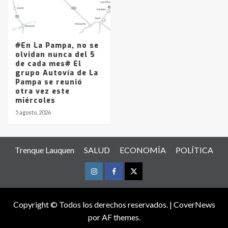
#En La Pampa, no se
olvidan nunca del 5
de cada mes# El
grupo Autovía de La
Pampa se reunió
otra vez este
miércoles
5 agosto, 2026
Trenque Lauquen
SALUD
ECONOMÍA
POLÍTICA
Instagram
Facebook
Twitter
Copyright © Todos los derechos reservados.
|
CoverNews
por AF themes.