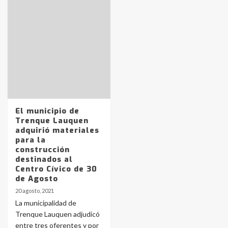
Identidad de los adolescentes
pampeanos que fueron
protagonistas del fatal accidente
en la mañana del lunes
3
El municipio de
Trenque Lauquen
Accidente en Ruta 5: falleció un
adquirió materiales
joven de Trenque Lauquen
para la
4
construcción
destinados al
Centro Cívico de 30
Los precios de los combustibles en
de Agosto
La Pampa, desde YPF hasta Axion
20 agosto, 2021
entre 857 a 1338 pesos
5
La municipalidad de
Trenque Lauquen adjudicó
entre tres oferentes y por