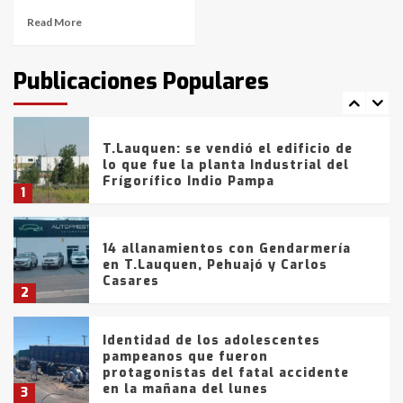
Read More
T.Lauquen: tres jóvenes que
intentaron evadir a la Policía
fueron detenidos por
Publicaciones Populares
comercialización de drogas en la
7
tarde del sábado
T.Lauquen: se vendió el edificio de
lo que fue la planta Industrial del
Frígorífico Indio Pampa
1
14 allanamientos con Gendarmería
en T.Lauquen, Pehuajó y Carlos
Casares
2
Identidad de los adolescentes
pampeanos que fueron
protagonistas del fatal accidente
en la mañana del lunes
3