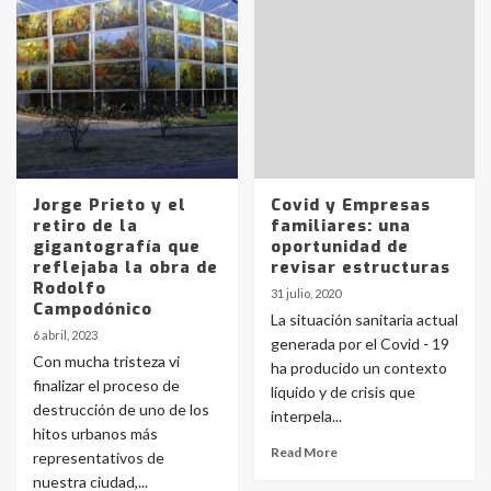
Identidad de los adolescentes
pampeanos que fueron
protagonistas del fatal accidente
en la mañana del lunes
3
Accidente en Ruta 5: falleció un
Jorge Prieto y el
Covid y Empresas
joven de Trenque Lauquen
retiro de la
familiares: una
4
gigantografía que
oportunidad de
reflejaba la obra de
revisar estructuras
Rodolfo
31 julio, 2020
Los precios de los combustibles en
Campodónico
La situación sanitaria actual
La Pampa, desde YPF hasta Axion
6 abril, 2023
generada por el Covid - 19
entre 857 a 1338 pesos
5
Con mucha tristeza vi
ha producido un contexto
finalizar el proceso de
líquido y de crisis que
destrucción de uno de los
interpela...
La Bolsa de Cereales de Bahía
hitos urbanos más
Blanca anticipa que Agosto vendrá
Read More
con lluvias y heladas, en gran parte
representativos de
de la provincia
6
nuestra ciudad,...