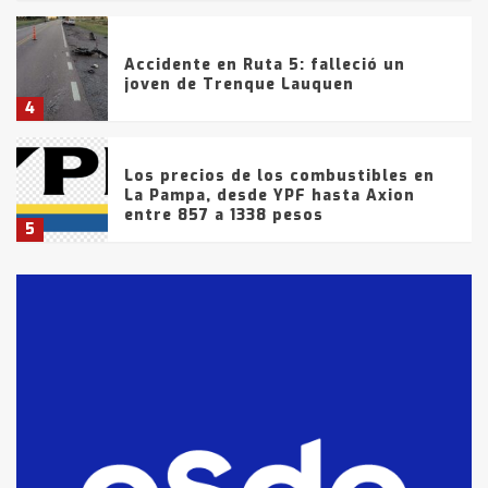
Accidente en Ruta 5: falleció un
joven de Trenque Lauquen
4
Los precios de los combustibles en
La Pampa, desde YPF hasta Axion
entre 857 a 1338 pesos
5
La Bolsa de Cereales de Bahía
Blanca anticipa que Agosto vendrá
con lluvias y heladas, en gran parte
de la provincia
6
T.Lauquen: tres jóvenes que
intentaron evadir a la Policía
fueron detenidos por
comercialización de drogas en la
7
tarde del sábado