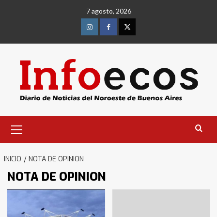
Saltar
7 agosto, 2026
al
contenido
Instagram
Facebook
Twitter
Menú
primario
INICIO
NOTA DE OPINION
NOTA DE OPINION