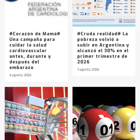
Los precios de los combustibles en
La Pampa, desde YPF hasta Axion
entre 857 a 1338 pesos
5
#Corazón de Mamá#
#Cruda realidad# La
Una campaña para
pobreza volvió a
cuidar la salud
subir en Argentina y
cardiovascular
alcanzó el 30% en el
antes, durante y
primer trimestre de
después del
2026
embarazo
5 agosto, 2026
6 agosto, 2026