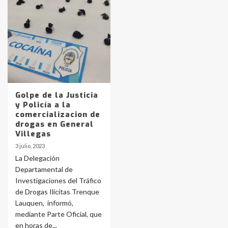
Identidad de los adolescentes
pampeanos que fueron
protagonistas del fatal accidente
en la mañana del lunes
3
Accidente en Ruta 5: falleció un
Golpe de la Justicia
joven de Trenque Lauquen
y Policía a la
4
comercializacion de
drogas en General
Villegas
Los precios de los combustibles en
3 julio, 2023
La Pampa, desde YPF hasta Axion
La Delegación
entre 857 a 1338 pesos
5
Departamental de
Investigaciones del Tráfico
de Drogas Ilícitas Trenque
La Bolsa de Cereales de Bahía
Lauquen, informó,
Blanca anticipa que Agosto vendrá
con lluvias y heladas, en gran parte
mediante Parte Oficial, que
de la provincia
6
en horas de...