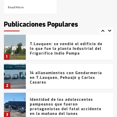
Read More
T.Lauquen: tres jóvenes que
intentaron evadir a la Policía
fueron detenidos por
Publicaciones Populares
comercialización de drogas en la
7
tarde del sábado
T.Lauquen: se vendió el edificio de
lo que fue la planta Industrial del
Frígorífico Indio Pampa
1
14 allanamientos con Gendarmería
en T.Lauquen, Pehuajó y Carlos
Casares
2
Identidad de los adolescentes
pampeanos que fueron
protagonistas del fatal accidente
en la mañana del lunes
3