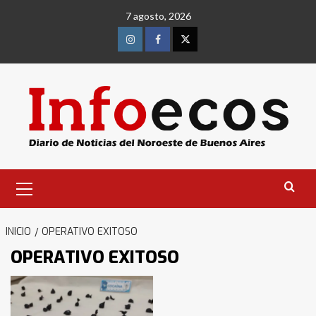
Saltar
7 agosto, 2026
al
contenido
Instagram
Facebook
Twitter
Menú
primario
INICIO
OPERATIVO EXITOSO
OPERATIVO EXITOSO