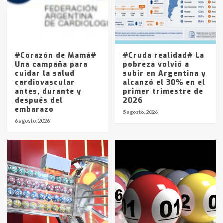
Los precios de los combustibles en
La Pampa, desde YPF hasta Axion
entre 857 a 1338 pesos
5
#Corazón de Mamá#
#Cruda realidad# La
Una campaña para
pobreza volvió a
cuidar la salud
subir en Argentina y
cardiovascular
alcanzó el 30% en el
antes, durante y
primer trimestre de
después del
2026
embarazo
5 agosto, 2026
6 agosto, 2026