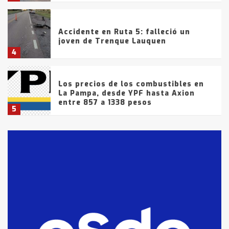
Accidente en Ruta 5: falleció un
joven de Trenque Lauquen
4
Los precios de los combustibles en
La Pampa, desde YPF hasta Axion
entre 857 a 1338 pesos
5
La Bolsa de Cereales de Bahía
Blanca anticipa que Agosto vendrá
con lluvias y heladas, en gran parte
de la provincia
6
T.Lauquen: tres jóvenes que
intentaron evadir a la Policía
fueron detenidos por
comercialización de drogas en la
7
tarde del sábado