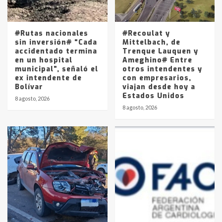
Los precios de los combustibles en
La Pampa, desde YPF hasta Axion
entre 857 a 1338 pesos
5
#Rutas nacionales
#Recoulat y
sin inversión# “Cada
Mittelbach, de
accidentado termina
Trenque Lauquen y
en un hospital
Ameghino# Entre
municipal”, señaló el
otros intendentes y
ex intendente de
con empresarios,
Bolívar
viajan desde hoy a
Estados Unidos
8 agosto, 2026
8 agosto, 2026