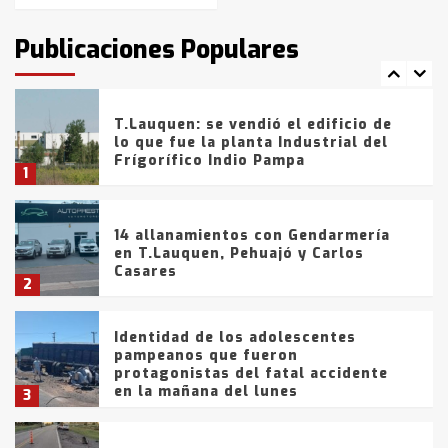
intentaron evadir a la Policía
fueron detenidos por
Publicaciones Populares
comercialización de drogas en la
7
tarde del sábado
T.Lauquen: se vendió el edificio de
lo que fue la planta Industrial del
Frígorífico Indio Pampa
1
14 allanamientos con Gendarmería
en T.Lauquen, Pehuajó y Carlos
Casares
2
Identidad de los adolescentes
pampeanos que fueron
protagonistas del fatal accidente
en la mañana del lunes
3