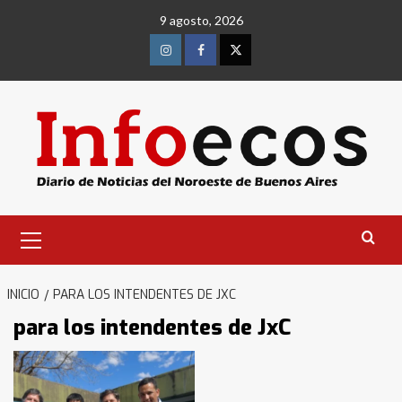
Saltar
9 agosto, 2026
al
contenido
Instagram
Facebook
Twitter
Menú
primario
INICIO
PARA LOS INTENDENTES DE JXC
para los intendentes de JxC