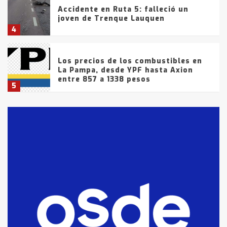
Accidente en Ruta 5: falleció un
joven de Trenque Lauquen
4
Los precios de los combustibles en
La Pampa, desde YPF hasta Axion
entre 857 a 1338 pesos
5
La Bolsa de Cereales de Bahía
Blanca anticipa que Agosto vendrá
con lluvias y heladas, en gran parte
de la provincia
6
T.Lauquen: tres jóvenes que
intentaron evadir a la Policía
fueron detenidos por
comercialización de drogas en la
7
tarde del sábado