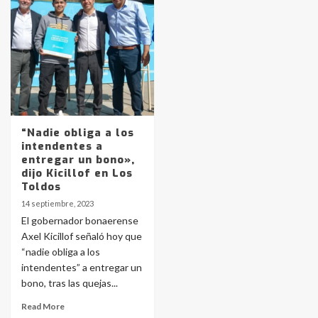
Identidad de los adolescentes
pampeanos que fueron
protagonistas del fatal accidente
en la mañana del lunes
3
Accidente en Ruta 5: falleció un
joven de Trenque Lauquen
4
“Nadie obliga a los
intendentes a
entregar un bono»,
Los precios de los combustibles en
dijo Kicillof en Los
La Pampa, desde YPF hasta Axion
Toldos
entre 857 a 1338 pesos
5
14 septiembre, 2023
El gobernador bonaerense
Axel Kicillof señaló hoy que
La Bolsa de Cereales de Bahía
“nadie obliga a los
Blanca anticipa que Agosto vendrá
con lluvias y heladas, en gran parte
intendentes” a entregar un
de la provincia
6
bono, tras las quejas...
Read More
T.Lauquen: tres jóvenes que