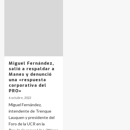
Identidad de los adolescentes
pampeanos que fueron
protagonistas del fatal accidente
en la mañana del lunes
3
Accidente en Ruta 5: falleció un
Miguel Fernández,
joven de Trenque Lauquen
salió a respaldar a
4
Manes y denunció
una «respuesta
corporativa del
Los precios de los combustibles en
PRO»
La Pampa, desde YPF hasta Axion
6 octubre, 2022
entre 857 a 1338 pesos
5
Miguel Fernández,
intendente de Trenque
Lauquen y presidente del
La Bolsa de Cereales de Bahía
Foro de la UCR en la
Blanca anticipa que Agosto vendrá