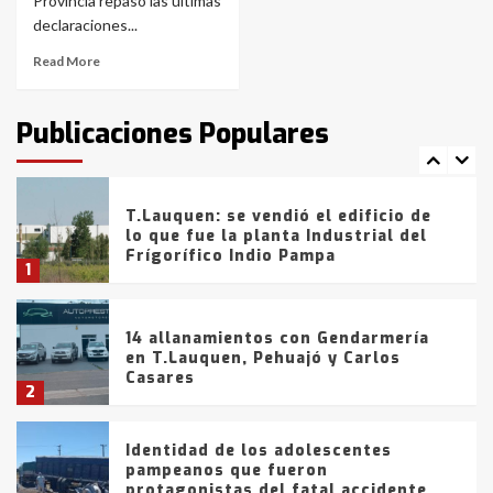
con lluvias y heladas, en gran parte
Provincia repasó las últimas
de la provincia
6
declaraciones...
Read More
T.Lauquen: tres jóvenes que
intentaron evadir a la Policía
fueron detenidos por
Publicaciones Populares
comercialización de drogas en la
7
tarde del sábado
T.Lauquen: se vendió el edificio de
lo que fue la planta Industrial del
Frígorífico Indio Pampa
1
14 allanamientos con Gendarmería
en T.Lauquen, Pehuajó y Carlos
Casares
2
Identidad de los adolescentes
pampeanos que fueron
protagonistas del fatal accidente