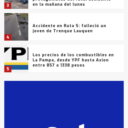
en la mañana del lunes
3
Accidente en Ruta 5: falleció un
joven de Trenque Lauquen
4
Los precios de los combustibles en
La Pampa, desde YPF hasta Axion
entre 857 a 1338 pesos
5
La Bolsa de Cereales de Bahía
Blanca anticipa que Agosto vendrá
con lluvias y heladas, en gran parte
de la provincia
6
T.Lauquen: tres jóvenes que
intentaron evadir a la Policía
fueron detenidos por