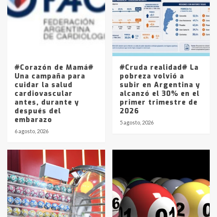
4
Los precios de los combustibles en
La Pampa, desde YPF hasta Axion
entre 857 a 1338 pesos
5
#Corazón de Mamá#
#Cruda realidad# La
Una campaña para
pobreza volvió a
cuidar la salud
subir en Argentina y
cardiovascular
alcanzó el 30% en el
antes, durante y
primer trimestre de
después del
2026
embarazo
5 agosto, 2026
6 agosto, 2026