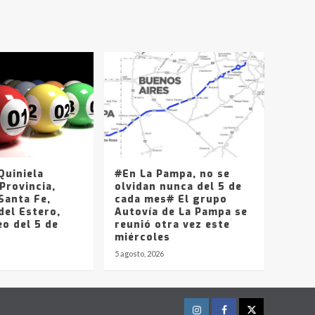
T.Lauquen, Pehuajó y
Carlos Casares
2
Identidad de los
adolescentes
pampeanos que fueron
protagonistas del fatal
3
accidente en la mañana
del lunes
Accidente en Ruta 5:
falleció un joven de
Trenque Lauquen
uiniela
#En La Pampa, no se
4
Provincia,
olvidan nunca del 5 de
Santa Fe,
cada mes# El grupo
del Estero,
Los precios de los
Autovía de La Pampa se
o del 5 de
combustibles en La
reunió otra vez este
Pampa, desde YPF hasta
miércoles
Axion entre 857 a 1338
5 agosto, 2026
5
pesos