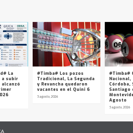
ad# La
#Timba# Los pozos
#Timba# Q
 a subir
Tradicional, La Segunda
Nacional, 
y alcanzó
y Revancha quedaron
Córdoba, 
rimer
vacantes en el Quini 6
Santiago 
2026
Montevide
5 agosto, 2026
Agosto
5 agosto, 2026
CA