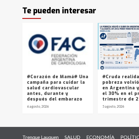
Te pueden interesar
#Corazón de Mamá# Una
#Cruda realid
campaña para cuidar la
pobreza volvió
salud cardiovascular
en Argentina 
antes, durante y
el 30% en el p
después del embarazo
trimestre de 
6 agosto, 2026
5 agosto, 2026
Trenque Lauquen
SALUD
ECONOMÍA
POLÍTI