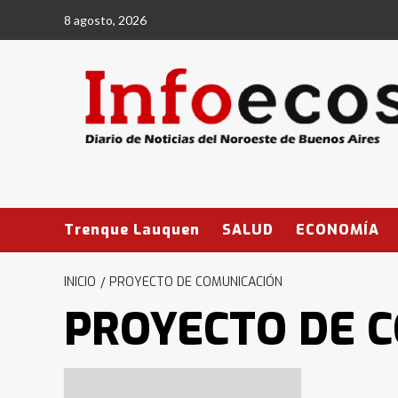
Saltar
8 agosto, 2026
al
contenido
Trenque Lauquen
SALUD
ECONOMÍA
INICIO
PROYECTO DE COMUNICACIÓN
PROYECTO DE 