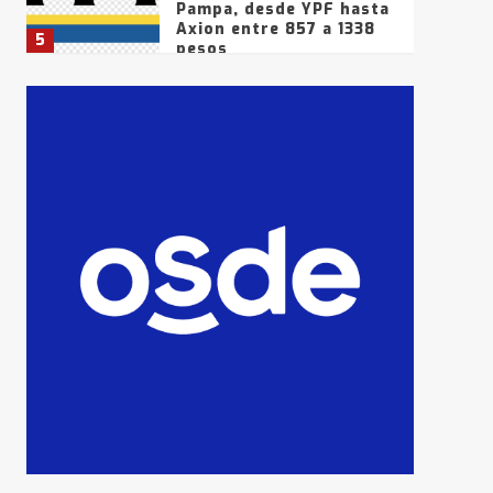
Pampa, desde YPF hasta
Axion entre 857 a 1338
5
pesos
La Bolsa de Cereales de
Bahía Blanca anticipa
que Agosto vendrá con
lluvias y heladas, en
6
gran parte de la
provincia
T.Lauquen: tres jóvenes
que intentaron evadir a
la Policía fueron
detenidos por
7
comercialización de
drogas en la tarde del
sábado
T.Lauquen: se vendió el
edificio de lo que fue la
planta Industrial del
Frígorífico Indio Pampa
1
14 allanamientos con
Gendarmería en