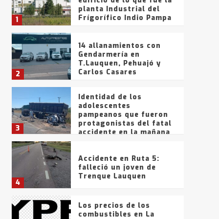
edificio de lo que fue la
planta Industrial del
Frígorífico Indio Pampa
1
14 allanamientos con
Gendarmería en
T.Lauquen, Pehuajó y
Carlos Casares
2
Identidad de los
adolescentes
pampeanos que fueron
protagonistas del fatal
3
accidente en la mañana
del lunes
Accidente en Ruta 5:
falleció un joven de
Trenque Lauquen
4
Los precios de los
combustibles en La