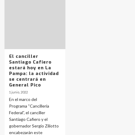
Identidad de los adolescentes
pampeanos que fueron
protagonistas del fatal accidente
en la mañana del lunes
3
El canciller
Accidente en Ruta 5: falleció un
Santiago Cafiero
joven de Trenque Lauquen
estará hoy en La
4
Pampa: la actividad
se centrará en
General Pico
Los precios de los combustibles en
1 junio, 2022
La Pampa, desde YPF hasta Axion
En el marco del
entre 857 a 1338 pesos
5
Programa “Cancillería
Federal”, el canciller
Santiago Cafiero y el
La Bolsa de Cereales de Bahía
gobernador Sergio Ziliotto
Blanca anticipa que Agosto vendrá
con lluvias y heladas, en gran parte
encabezarán este