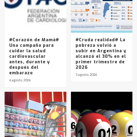
4
Los precios de los combustibles en
La Pampa, desde YPF hasta Axion
entre 857 a 1338 pesos
5
#Corazón de Mamá#
#Cruda realidad# La
Una campaña para
pobreza volvió a
cuidar la salud
subir en Argentina y
cardiovascular
alcanzó el 30% en el
antes, durante y
primer trimestre de
después del
2026
embarazo
5 agosto, 2026
6 agosto, 2026