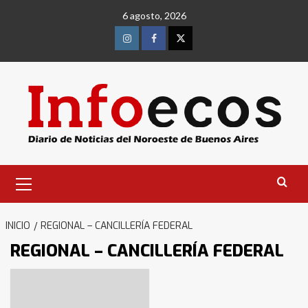
Saltar
6 agosto, 2026
al
contenido
Instagram
Facebook
Twitter
Menú
primario
INICIO
REGIONAL – CANCILLERÍA FEDERAL
REGIONAL – CANCILLERÍA FEDERAL