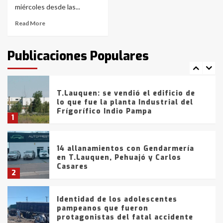
de la provincia
6
miércoles desde las...
Read More
T.Lauquen: tres jóvenes que
intentaron evadir a la Policía
fueron detenidos por
Publicaciones Populares
comercialización de drogas en la
7
tarde del sábado
T.Lauquen: se vendió el edificio de
lo que fue la planta Industrial del
Frígorífico Indio Pampa
1
14 allanamientos con Gendarmería
en T.Lauquen, Pehuajó y Carlos
Casares
2
Identidad de los adolescentes
pampeanos que fueron
protagonistas del fatal accidente