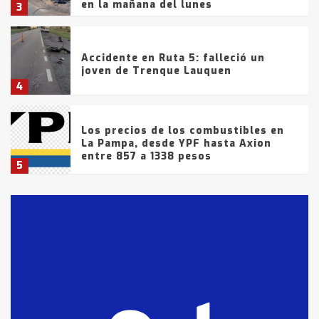
en la mañana del lunes
3
Accidente en Ruta 5: falleció un
joven de Trenque Lauquen
4
Los precios de los combustibles en
La Pampa, desde YPF hasta Axion
entre 857 a 1338 pesos
5
La Bolsa de Cereales de Bahía
Blanca anticipa que Agosto vendrá
con lluvias y heladas, en gran parte
de la provincia
6
T.Lauquen: tres jóvenes que
intentaron evadir a la Policía
fueron detenidos por
comercialización de drogas en la