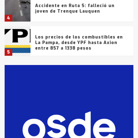
Accidente en Ruta 5: falleció un
joven de Trenque Lauquen
4
Los precios de los combustibles en
La Pampa, desde YPF hasta Axion
entre 857 a 1338 pesos
5
La Bolsa de Cereales de Bahía
Blanca anticipa que Agosto vendrá
con lluvias y heladas, en gran parte
de la provincia
6
T.Lauquen: tres jóvenes que
intentaron evadir a la Policía
fueron detenidos por
comercialización de drogas en la
7
tarde del sábado