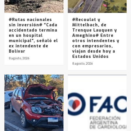
Los precios de los combustibles en
La Pampa, desde YPF hasta Axion
entre 857 a 1338 pesos
5
#Rutas nacionales
#Recoulat y
sin inversión# “Cada
Mittelbach, de
accidentado termina
Trenque Lauquen y
en un hospital
Ameghino# Entre
municipal”, señaló el
otros intendentes y
ex intendente de
con empresarios,
Bolívar
viajan desde hoy a
Estados Unidos
8 agosto, 2026
8 agosto, 2026