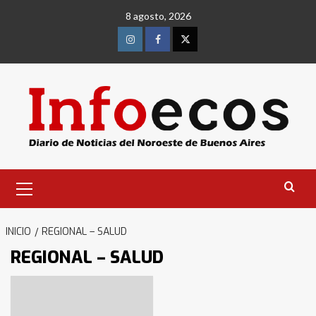
Saltar
8 agosto, 2026
al
contenido
Instagram
Facebook
Twitter
Menú
primario
INICIO
REGIONAL – SALUD
REGIONAL – SALUD