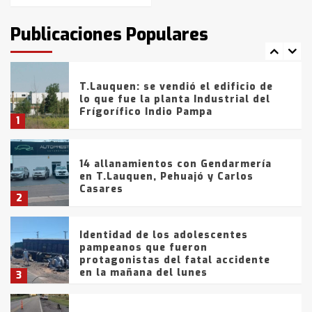
intentaron evadir a la Policía
fueron detenidos por
Publicaciones Populares
comercialización de drogas en la
7
tarde del sábado
T.Lauquen: se vendió el edificio de
lo que fue la planta Industrial del
Frígorífico Indio Pampa
1
14 allanamientos con Gendarmería
en T.Lauquen, Pehuajó y Carlos
Casares
2
Identidad de los adolescentes
pampeanos que fueron
protagonistas del fatal accidente
en la mañana del lunes
3