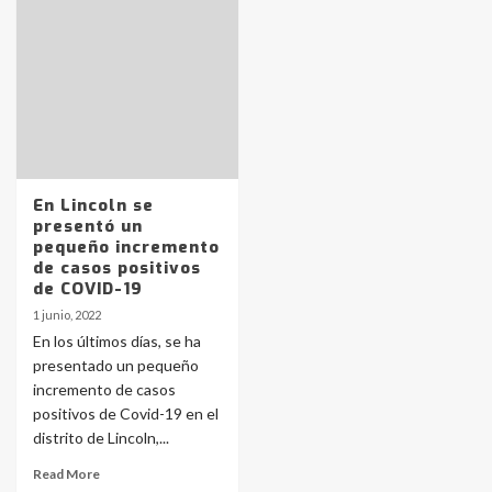
Identidad de los adolescentes
pampeanos que fueron
protagonistas del fatal accidente
en la mañana del lunes
3
Accidente en Ruta 5: falleció un
joven de Trenque Lauquen
4
En Lincoln se
presentó un
pequeño incremento
Los precios de los combustibles en
de casos positivos
La Pampa, desde YPF hasta Axion
de COVID-19
entre 857 a 1338 pesos
5
1 junio, 2022
En los últimos días, se ha
presentado un pequeño
La Bolsa de Cereales de Bahía
incremento de casos
Blanca anticipa que Agosto vendrá
con lluvias y heladas, en gran parte
positivos de Covid-19 en el
de la provincia
6
distrito de Lincoln,...
Read More
T.Lauquen: tres jóvenes que