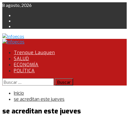
Saltar
8 agosto, 2026
al
Instagram
contenido
Facebook
Twitter
Menú
primario
Trenque Lauquen
SALUD
ECONOMÍA
POLÍTICA
Buscar:
Inicio
se acreditan este jueves
se acreditan este jueves