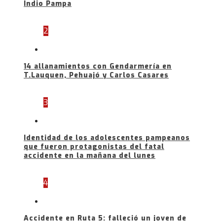
Indio Pampa
2
14 allanamientos con Gendarmería en
T.Lauquen, Pehuajó y Carlos Casares
3
Identidad de los adolescentes pampeanos
que fueron protagonistas del fatal
accidente en la mañana del lunes
4
Accidente en Ruta 5: falleció un joven de