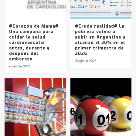
Los precios de los combustibles en
La Pampa, desde YPF hasta Axion
entre 857 a 1338 pesos
5
#Corazón de Mamá#
#Cruda realidad# La
Una campaña para
pobreza volvió a
cuidar la salud
subir en Argentina y
cardiovascular
alcanzó el 30% en el
antes, durante y
primer trimestre de
después del
2026
embarazo
5 agosto, 2026
6 agosto, 2026