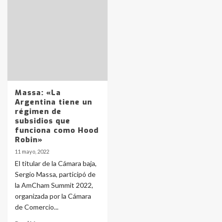
Identidad de los adolescentes
pampeanos que fueron
protagonistas del fatal accidente
en la mañana del lunes
3
Accidente en Ruta 5: falleció un
joven de Trenque Lauquen
Massa: «La
4
Argentina tiene un
régimen de
subsidios que
Los precios de los combustibles en
funciona como Hood
La Pampa, desde YPF hasta Axion
Robin»
entre 857 a 1338 pesos
5
11 mayo, 2022
El titular de la Cámara baja,
Sergio Massa, participó de
La Bolsa de Cereales de Bahía
la AmCham Summit 2022,
Blanca anticipa que Agosto vendrá
con lluvias y heladas, en gran parte
organizada por la Cámara
de la provincia
6
de Comercio...