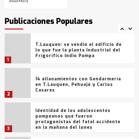
Read More
T.Lauquen: tres jóvenes que
intentaron evadir a la Policía
fueron detenidos por
Publicaciones Populares
comercialización de drogas en la
7
tarde del sábado
T.Lauquen: se vendió el edificio de
lo que fue la planta Industrial del
Frígorífico Indio Pampa
1
14 allanamientos con Gendarmería
en T.Lauquen, Pehuajó y Carlos
Casares
2
Identidad de los adolescentes
pampeanos que fueron
protagonistas del fatal accidente
en la mañana del lunes
3