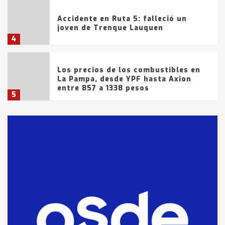
Accidente en Ruta 5: falleció un
joven de Trenque Lauquen
4
Los precios de los combustibles en
La Pampa, desde YPF hasta Axion
entre 857 a 1338 pesos
5
La Bolsa de Cereales de Bahía
Blanca anticipa que Agosto vendrá
con lluvias y heladas, en gran parte
de la provincia
6
T.Lauquen: tres jóvenes que
intentaron evadir a la Policía
fueron detenidos por
comercialización de drogas en la
7
tarde del sábado