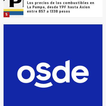
Los precios de los combustibles en
La Pampa, desde YPF hasta Axion
entre 857 a 1338 pesos
5
La Bolsa de Cereales de Bahía
Blanca anticipa que Agosto vendrá
con lluvias y heladas, en gran parte
de la provincia
6
T.Lauquen: tres jóvenes que
intentaron evadir a la Policía
fueron detenidos por
comercialización de drogas en la
7
tarde del sábado
T.Lauquen: se vendió el edificio de
lo que fue la planta Industrial del
Frígorífico Indio Pampa
1