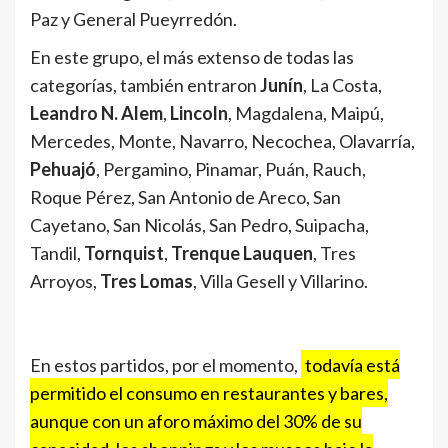
Paz y General Pueyrredón.
En este grupo, el más extenso de todas las
categorías, también entraron
Junín
, La Costa,
Leandro N. Alem
,
Lincoln
, Magdalena, Maipú,
Mercedes, Monte, Navarro, Necochea, Olavarría,
Pehuajó
, Pergamino, Pinamar, Puán, Rauch,
Roque Pérez, San Antonio de Areco, San
Cayetano, San Nicolás, San Pedro, Suipacha,
Tandil,
Tornquist
,
Trenque Lauquen
, Tres
Arroyos,
Tres Lomas
, Villa Gesell y Villarino.
En estos partidos, por el momento,
todavía está
permitido el consumo en restaurantes y bares,
aunque con un aforo máximo del 30% de su