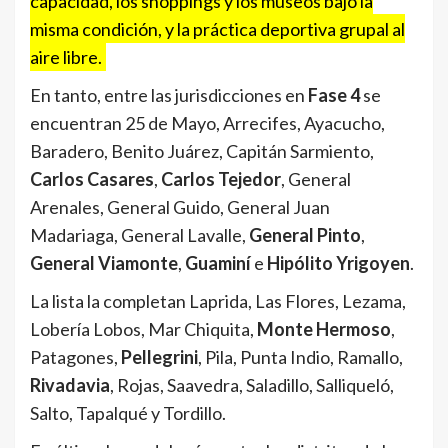
capacidad, los shoppings y los museos bajo la
misma condición, y la práctica deportiva grupal al
aire libre.
En tanto, entre las jurisdicciones en
Fase 4
se
encuentran 25 de Mayo, Arrecifes, Ayacucho,
Baradero, Benito Juárez, Capitán Sarmiento,
Carlos Casares
,
Carlos Tejedor
, General
Arenales, General Guido, General Juan
Madariaga, General Lavalle,
General Pinto
,
General Viamonte
,
Guaminí
e
Hipólito Yrigoyen
.
La lista la completan Laprida, Las Flores, Lezama,
Lobería Lobos, Mar Chiquita,
Monte Hermoso
,
Patagones,
Pellegrini
, Pila, Punta Indio, Ramallo,
Rivadavia
, Rojas, Saavedra, Saladillo, Salliqueló,
Salto, Tapalqué y Tordillo.