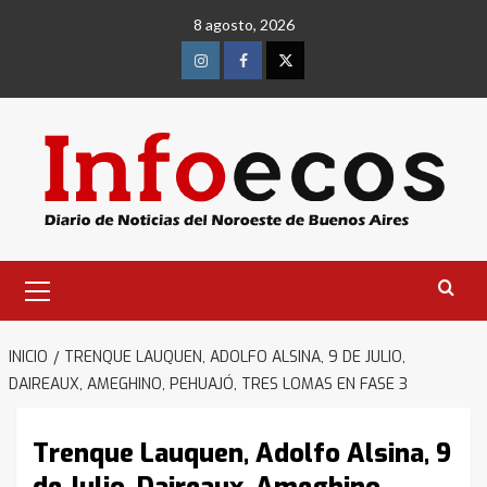
Saltar
8 agosto, 2026
al
contenido
Instagram
Facebook
Twitter
Menú
primario
INICIO
TRENQUE LAUQUEN, ADOLFO ALSINA, 9 DE JULIO,
DAIREAUX, AMEGHINO, PEHUAJÓ, TRES LOMAS EN FASE 3
Trenque Lauquen, Adolfo Alsina, 9