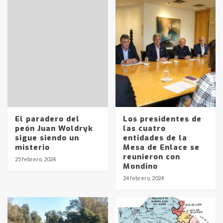
El paradero del
Los presidentes de
peón Juan Woldryk
las cuatro
sigue siendo un
entidades de la
misterio
Mesa de Enlace se
reunieron con
25 febrero, 2024
Mondino
Identidad de los adolescentes
24 febrero, 2024
pampeanos que fueron
protagonistas del fatal accidente
en la mañana del lunes
3