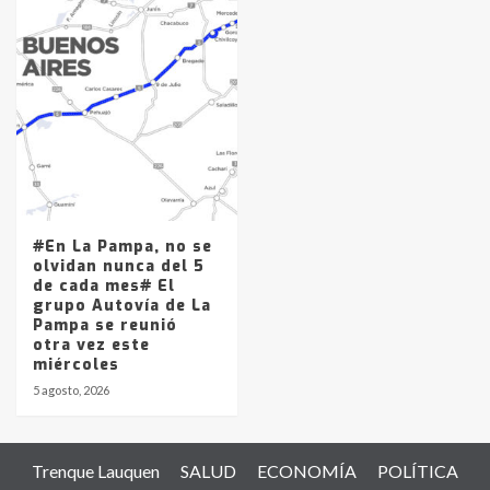
#En La Pampa, no se
olvidan nunca del 5
de cada mes# El
grupo Autovía de La
Pampa se reunió
otra vez este
miércoles
5 agosto, 2026
Trenque Lauquen
SALUD
ECONOMÍA
POLÍTICA