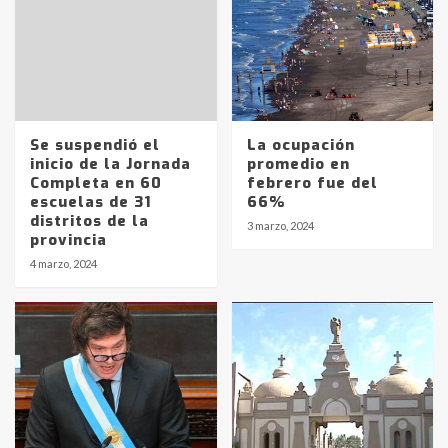
Se suspendió el
La ocupación
inicio de la Jornada
promedio en
Completa en 60
febrero fue del
escuelas de 31
66%
distritos de la
3 marzo, 2024
provincia
Identidad de los adolescentes
4 marzo, 2024
pampeanos que fueron
protagonistas del fatal accidente
en la mañana del lunes
3
Accidente en Ruta 5: falleció un
joven de Trenque Lauquen
4