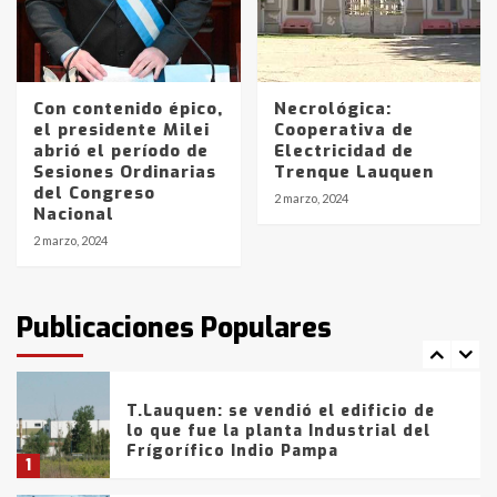
Los precios de los combustibles en
La Pampa, desde YPF hasta Axion
entre 857 a 1338 pesos
5
Con contenido épico,
Necrológica:
el presidente Milei
Cooperativa de
abrió el período de
Electricidad de
La Bolsa de Cereales de Bahía
Sesiones Ordinarias
Trenque Lauquen
Blanca anticipa que Agosto vendrá
del Congreso
con lluvias y heladas, en gran parte
2 marzo, 2024
Nacional
de la provincia
6
2 marzo, 2024
T.Lauquen: tres jóvenes que
intentaron evadir a la Policía
fueron detenidos por
Publicaciones Populares
comercialización de drogas en la
7
tarde del sábado
T.Lauquen: se vendió el edificio de
lo que fue la planta Industrial del
Frígorífico Indio Pampa
1