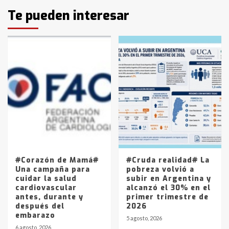
Identidad de los adolescentes
Te pueden interesar
pampeanos que fueron
protagonistas del fatal accidente
en la mañana del lunes
3
Accidente en Ruta 5: falleció un
joven de Trenque Lauquen
4
Los precios de los combustibles en
La Pampa, desde YPF hasta Axion
entre 857 a 1338 pesos
5
#Corazón de Mamá#
#Cruda realidad# La
Una campaña para
pobreza volvió a
cuidar la salud
subir en Argentina y
cardiovascular
alcanzó el 30% en el
antes, durante y
primer trimestre de
después del
2026
embarazo
5 agosto, 2026
6 agosto, 2026