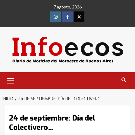
Saltar
7 agosto, 2026
al
contenido
Instagram
Facebook
Twitter
Menú
primario
INICIO
24 DE SEPTIEMBRE: DÍA DEL COLECTIVERO…
24 de septiembre: Día del
Colectivero…