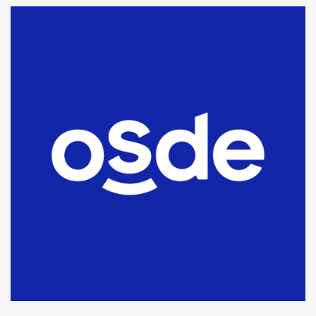
La Bolsa de Cereales de Bahía
Blanca anticipa que Agosto vendrá
con lluvias y heladas, en gran parte
de la provincia
6
T.Lauquen: tres jóvenes que
intentaron evadir a la Policía
fueron detenidos por
comercialización de drogas en la
7
tarde del sábado
T.Lauquen: se vendió el edificio de
lo que fue la planta Industrial del
Frígorífico Indio Pampa
1
14 allanamientos con Gendarmería
en T.Lauquen, Pehuajó y Carlos
Casares
2