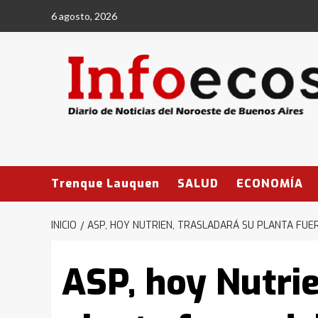
Saltar
6 agosto, 2026
al
contenido
Trenque Lauquen
SALUD
ECONOMÍA
INICIO
ASP, HOY NUTRIEN, TRASLADARÁ SU PLANTA FUER
ASP, hoy Nutrie