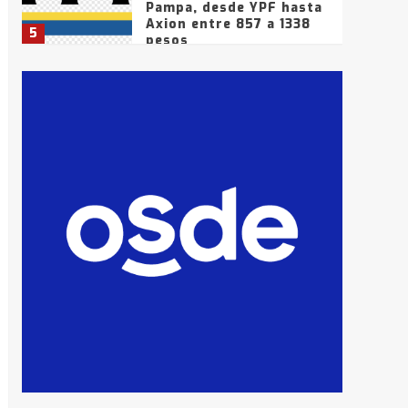
Pampa, desde YPF hasta
Axion entre 857 a 1338
5
pesos
La Bolsa de Cereales de
Bahía Blanca anticipa
que Agosto vendrá con
lluvias y heladas, en
6
gran parte de la
provincia
T.Lauquen: tres jóvenes
que intentaron evadir a
la Policía fueron
detenidos por
7
comercialización de
drogas en la tarde del
sábado
T.Lauquen: se vendió el
edificio de lo que fue la
planta Industrial del
Frígorífico Indio Pampa
1
14 allanamientos con
Gendarmería en