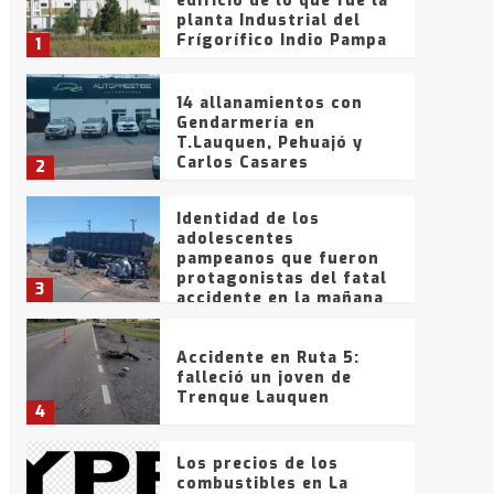
edificio de lo que fue la
planta Industrial del
Frígorífico Indio Pampa
1
14 allanamientos con
Gendarmería en
T.Lauquen, Pehuajó y
Carlos Casares
2
Identidad de los
adolescentes
pampeanos que fueron
protagonistas del fatal
3
accidente en la mañana
del lunes
Accidente en Ruta 5:
falleció un joven de
Trenque Lauquen
4
Los precios de los
combustibles en La