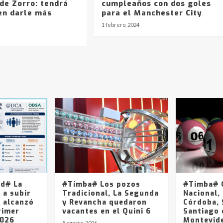
de Zorro: tendrá
cumpleaños con dos goles
en darle más
para el Manchester City
?
1 febrero, 2024
ad# La
#Timba# Los pozos
#Timba# Q
 a subir
Tradicional, La Segunda
Nacional, 
y alcanzó
y Revancha quedaron
Córdoba, 
rimer
vacantes en el Quini 6
Santiago 
2026
Montevide
5 agosto, 2026