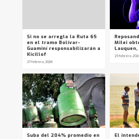
Si no se arregla la Ruta 65
Reposand
en el tramo Bolívar-
Milei ob
Guaminí responsabilizarán a
Lauquen,
Kicillof
25 febrero, 202
27 febrero, 2024
Suba del 204% promedio en
El intend