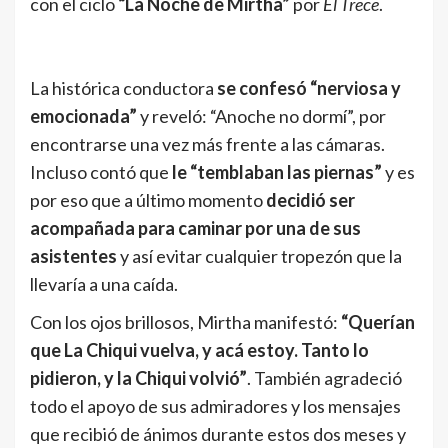
con el ciclo
“La Noche de Mirtha”
por
El Trece
.
La histórica conductora
se confesó “nerviosa y
emocionada”
y reveló: “Anoche no dormí”, por
encontrarse una vez más frente a las cámaras.
Incluso contó que
le “temblaban las piernas”
y es
por eso que a último momento
decidió ser
acompañada para caminar por una de sus
asistentes
y así evitar cualquier tropezón que la
llevaría a una caída.
Con los ojos brillosos, Mirtha manifestó:
“Querían
que La Chiqui vuelva, y acá estoy. Tanto lo
pidieron, y la Chiqui volvió”
. También agradeció
todo el apoyo de sus admiradores y los mensajes
que recibió de ánimos durante estos dos meses y