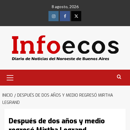
Saltar
8 agosto, 2026
al
contenido
Instagram
Facebook
Twitter
Menú
primario
INICIO
DESPUÉS DE DOS AÑOS Y MEDIO REGRESÓ MIRTHA
LEGRAND
Después de dos años y medio