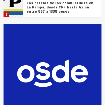
Los precios de los combustibles en
La Pampa, desde YPF hasta Axion
entre 857 a 1338 pesos
5
La Bolsa de Cereales de Bahía
Blanca anticipa que Agosto vendrá
con lluvias y heladas, en gran parte
de la provincia
6
T.Lauquen: tres jóvenes que
intentaron evadir a la Policía
fueron detenidos por
comercialización de drogas en la
7
tarde del sábado
T.Lauquen: se vendió el edificio de
lo que fue la planta Industrial del
Frígorífico Indio Pampa
1