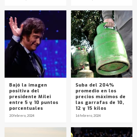
Bajó la imagen
Suba del 204%
positiva del
promedio en los
presidente Milei
precios máximos de
entre 5 y 10 puntos
las garrafas de 10,
Identidad de los adolescentes
porcentuales
12 y 15 kilos
pampeanos que fueron
20 febrero, 2024
16 febrero, 2024
protagonistas del fatal accidente
en la mañana del lunes
3