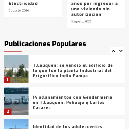
Electricidad
años por ingresar a
Blanca anticipa que Agosto vendrá
una vivienda sin
con lluvias y heladas, en gran parte
5 agosto, 2026
autorización
de la provincia
6
5 agosto, 2026
T.Lauquen: tres jóvenes que
intentaron evadir a la Policía
fueron detenidos por
Publicaciones Populares
comercialización de drogas en la
7
tarde del sábado
T.Lauquen: se vendió el edificio de
lo que fue la planta Industrial del
Frígorífico Indio Pampa
1
14 allanamientos con Gendarmería
en T.Lauquen, Pehuajó y Carlos
Casares
2
Identidad de los adolescentes