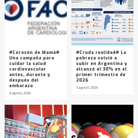
Accidente en Ruta 5: falleció un
joven de Trenque Lauquen
4
Los precios de los combustibles en
La Pampa, desde YPF hasta Axion
entre 857 a 1338 pesos
5
#Corazón de Mamá#
#Cruda realidad# La
Una campaña para
pobreza volvió a
cuidar la salud
subir en Argentina y
cardiovascular
alcanzó el 30% en el
antes, durante y
primer trimestre de
después del
2026
embarazo
5 agosto, 2026
6 agosto, 2026