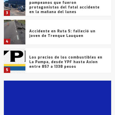
pampeanos que fueron
protagonistas del fatal accidente
en la mañana del lunes
3
Accidente en Ruta 5: falleció un
joven de Trenque Lauquen
4
Los precios de los combustibles en
La Pampa, desde YPF hasta Axion
entre 857 a 1338 pesos
5
La Bolsa de Cereales de Bahía
Blanca anticipa que Agosto vendrá
con lluvias y heladas, en gran parte
de la provincia
6
T.Lauquen: tres jóvenes que