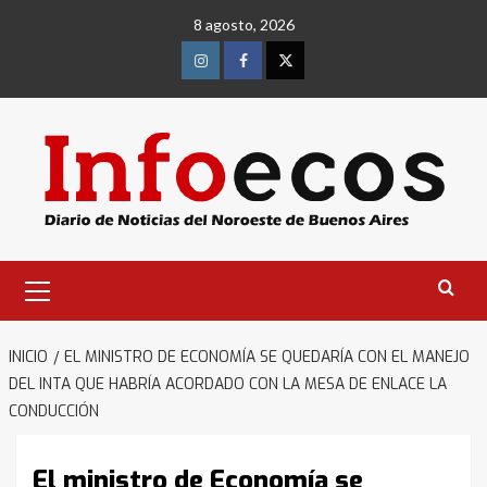
Saltar
8 agosto, 2026
al
contenido
Instagram
Facebook
Twitter
Menú
primario
INICIO
EL MINISTRO DE ECONOMÍA SE QUEDARÍA CON EL MANEJO
DEL INTA QUE HABRÍA ACORDADO CON LA MESA DE ENLACE LA
CONDUCCIÓN
El ministro de Economía se