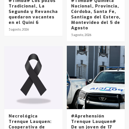
#Timba# Los pozos
#Timba# Quiniela
Tradicional, La
Nacional, Provincia,
Segunda y Revancha
Córdoba, Santa Fe,
quedaron vacantes
Santiago del Estero,
en el Quini 6
Montevideo del 5 de
Agosto
5 agosto, 2026
Identidad de los adolescentes
5 agosto, 2026
pampeanos que fueron
protagonistas del fatal accidente
en la mañana del lunes
3
Accidente en Ruta 5: falleció un
joven de Trenque Lauquen
4
Los precios de los combustibles en
La Pampa, desde YPF hasta Axion
entre 857 a 1338 pesos
5
Necrológica
#Aprehensión
Trenque Lauquen:
Trenque Lauquen#
Cooperativa de
De un joven de 17
La Bolsa de Cereales de Bahía