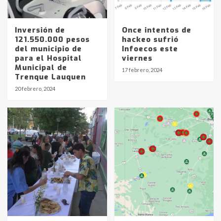
Inversión de
Once intentos de
121.550.000 pesos
hackeo sufrió
del municipio de
Infoecos este
para el Hospital
viernes
Municipal de
17 febrero, 2024
Identidad de los adolescentes
Trenque Lauquen
pampeanos que fueron
20 febrero, 2024
protagonistas del fatal accidente
en la mañana del lunes
3
Accidente en Ruta 5: falleció un
joven de Trenque Lauquen
4
Los precios de los combustibles en
La Pampa, desde YPF hasta Axion
entre 857 a 1338 pesos
5