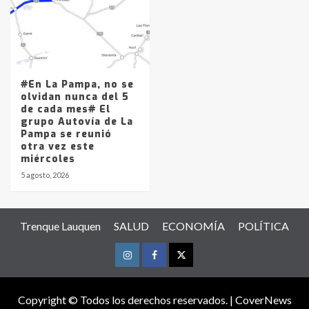
#En La Pampa, no se
olvidan nunca del 5
de cada mes# El
grupo Autovía de La
Pampa se reunió
otra vez este
miércoles
5 agosto, 2026
Trenque Lauquen
SALUD
ECONOMÍA
POLÍTICA
Instagram
Facebook
Twitter
Copyright © Todos los derechos reservados.
|
CoverNews