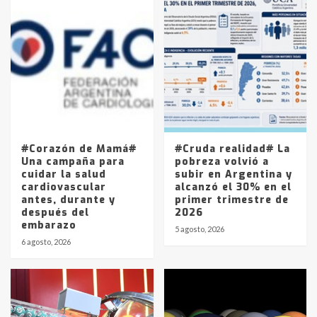
Accidente en Ruta 5: falleció un
joven de Trenque Lauquen
4
Los precios de los combustibles en
La Pampa, desde YPF hasta Axion
entre 857 a 1338 pesos
5
#Corazón de Mamá#
#Cruda realidad# La
Una campaña para
pobreza volvió a
cuidar la salud
subir en Argentina y
cardiovascular
alcanzó el 30% en el
antes, durante y
primer trimestre de
después del
2026
embarazo
5 agosto, 2026
6 agosto, 2026