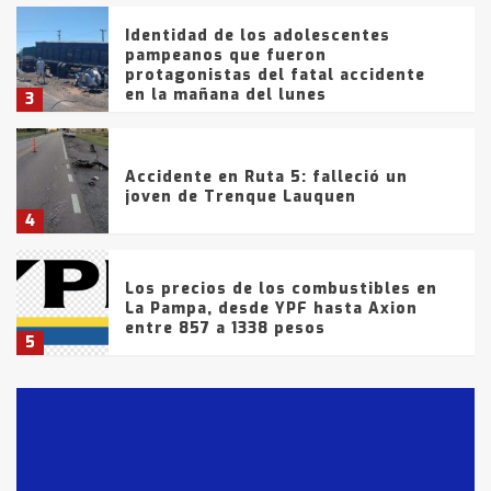
Identidad de los adolescentes
pampeanos que fueron
protagonistas del fatal accidente
en la mañana del lunes
3
Accidente en Ruta 5: falleció un
joven de Trenque Lauquen
4
Los precios de los combustibles en
La Pampa, desde YPF hasta Axion
entre 857 a 1338 pesos
5
La Bolsa de Cereales de Bahía
Blanca anticipa que Agosto vendrá
con lluvias y heladas, en gran parte
de la provincia
6