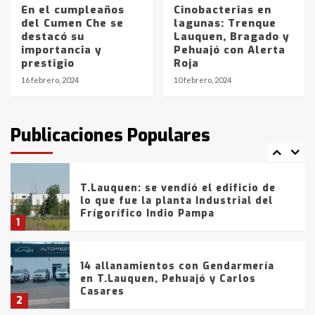
En el cumpleaños
Cinobacterias en
del Cumen Che se
lagunas: Trenque
La Bolsa de Cereales de Bahía
destacó su
Lauquen, Bragado y
Blanca anticipa que Agosto vendrá
importancia y
Pehuajó con Alerta
con lluvias y heladas, en gran parte
prestigio
Roja
de la provincia
6
16 febrero, 2024
10 febrero, 2024
T.Lauquen: tres jóvenes que
intentaron evadir a la Policía
fueron detenidos por
Publicaciones Populares
comercialización de drogas en la
7
tarde del sábado
T.Lauquen: se vendió el edificio de
lo que fue la planta Industrial del
Frígorífico Indio Pampa
1
14 allanamientos con Gendarmería
en T.Lauquen, Pehuajó y Carlos
Casares
2