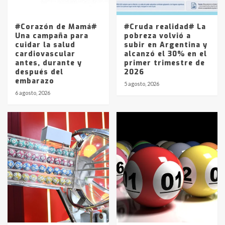
La Pampa, desde YPF hasta Axion
entre 857 a 1338 pesos
5
#Corazón de Mamá#
#Cruda realidad# La
Una campaña para
pobreza volvió a
cuidar la salud
subir en Argentina y
cardiovascular
alcanzó el 30% en el
antes, durante y
primer trimestre de
después del
2026
embarazo
5 agosto, 2026
6 agosto, 2026