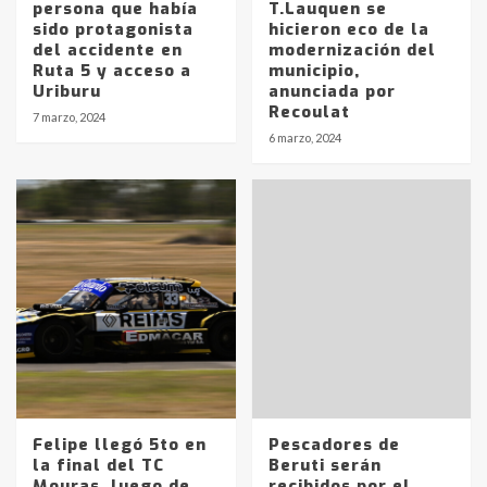
persona que había
T.Lauquen se
sido protagonista
hicieron eco de la
del accidente en
modernización del
Ruta 5 y acceso a
municipio,
Uriburu
anunciada por
Recoulat
7 marzo, 2024
6 marzo, 2024
Felipe llegó 5to en
Pescadores de
la final del TC
Beruti serán
Identidad de los adolescentes
Mouras, luego de
recibidos por el