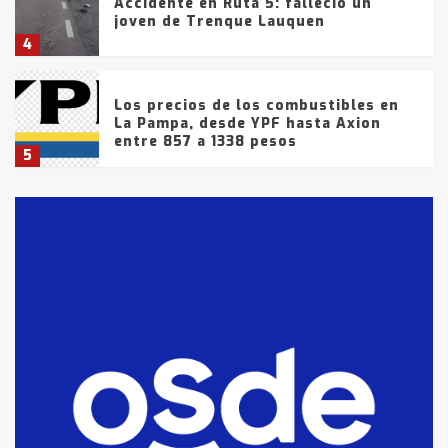
Accidente en Ruta 5: falleció un
joven de Trenque Lauquen
4
Los precios de los combustibles en
La Pampa, desde YPF hasta Axion
entre 857 a 1338 pesos
5
La Bolsa de Cereales de Bahía
Blanca anticipa que Agosto vendrá
con lluvias y heladas, en gran parte
de la provincia
6
T.Lauquen: tres jóvenes que
intentaron evadir a la Policía
fueron detenidos por
comercialización de drogas en la
7
tarde del sábado
T.Lauquen: se vendió el edificio de