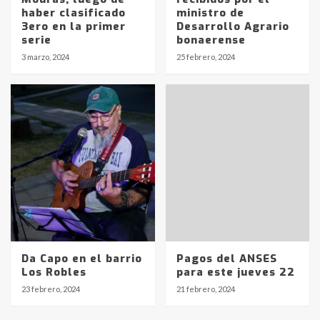
pampeanos que fueron
haber clasificado
ministro de
protagonistas del fatal accidente
3ero en la primer
Desarrollo Agrario
en la mañana del lunes
3
serie
bonaerense
3 marzo, 2024
25 febrero, 2024
Accidente en Ruta 5: falleció un
joven de Trenque Lauquen
4
Los precios de los combustibles en
La Pampa, desde YPF hasta Axion
entre 857 a 1338 pesos
5
La Bolsa de Cereales de Bahía
Blanca anticipa que Agosto vendrá
Da Capo en el barrio
Pagos del ANSES
con lluvias y heladas, en gran parte
Los Robles
para este jueves 22
de la provincia
6
23 febrero, 2024
21 febrero, 2024
T.Lauquen: tres jóvenes que