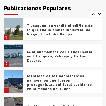
intentaron evadir a la Policía
fueron detenidos por
Publicaciones Populares
comercialización de drogas en la
7
tarde del sábado
T.Lauquen: se vendió el edificio de
lo que fue la planta Industrial del
Frígorífico Indio Pampa
1
14 allanamientos con Gendarmería
en T.Lauquen, Pehuajó y Carlos
Casares
2
Identidad de los adolescentes
pampeanos que fueron
protagonistas del fatal accidente
en la mañana del lunes
3