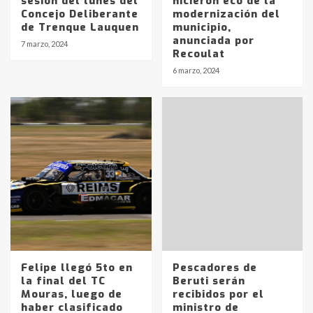
sesión del lunes del
hicieron eco de la
Concejo Deliberante
modernización del
de Trenque Lauquen
municipio,
anunciada por
7 marzo, 2024
Recoulat
6 marzo, 2024
Felipe llegó 5to en
Pescadores de
la final del TC
Beruti serán
Identidad de los adolescentes
Mouras, luego de
recibidos por el
pampeanos que fueron
haber clasificado
ministro de