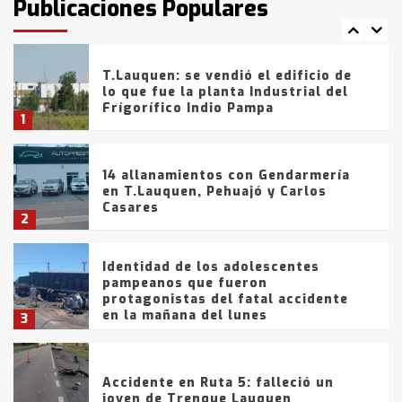
Publicaciones Populares
comercialización de drogas en la
7
tarde del sábado
T.Lauquen: se vendió el edificio de
lo que fue la planta Industrial del
Frígorífico Indio Pampa
1
14 allanamientos con Gendarmería
en T.Lauquen, Pehuajó y Carlos
Casares
2
Identidad de los adolescentes
pampeanos que fueron
protagonistas del fatal accidente
en la mañana del lunes
3
Accidente en Ruta 5: falleció un
joven de Trenque Lauquen