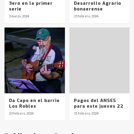
protagonistas del fatal accidente
3ero en la primer
Desarrollo Agrario
en la mañana del lunes
3
serie
bonaerense
3 marzo, 2024
25 febrero, 2024
Accidente en Ruta 5: falleció un
joven de Trenque Lauquen
4
Los precios de los combustibles en
La Pampa, desde YPF hasta Axion
entre 857 a 1338 pesos
5
La Bolsa de Cereales de Bahía
Blanca anticipa que Agosto vendrá
Da Capo en el barrio
Pagos del ANSES
con lluvias y heladas, en gran parte
Los Robles
para este jueves 22
de la provincia
6
23 febrero, 2024
21 febrero, 2024
T.Lauquen: tres jóvenes que
intentaron evadir a la Policía
fueron detenidos por