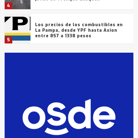
4
Los precios de los combustibles en
La Pampa, desde YPF hasta Axion
entre 857 a 1338 pesos
5
La Bolsa de Cereales de Bahía
Blanca anticipa que Agosto vendrá
con lluvias y heladas, en gran parte
de la provincia
6
T.Lauquen: tres jóvenes que
intentaron evadir a la Policía
fueron detenidos por
comercialización de drogas en la
7
tarde del sábado
T.Lauquen: se vendió el edificio de
lo que fue la planta Industrial del